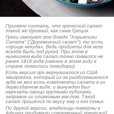
Принято считать, что греческий салат
такой же древний, как сама Греция.
Греки именуют это блюдо "Хорьятики
Салата" ("Деревенский салат"), то есть
«проще некуда». Ведь продукты для него
всегда были под рукой. При этом в
нынешнем виде салат точно появился не
ранее 1818 года (именно в этом году в
стране появились помидоры).
Есть версия про вернувшегося из США
эмигранта, который из-за разболевшегося
зуба не мог есть компоненты салата в их
первозданном виде, и вынужден был
нарезать овощи крупными кубиками,
заправив их оливковым маслом. Такой
салат пришёлся по вкусу ему и его семье.
По другой версии, владельцы таверны в
Афинах придумали современный греческий