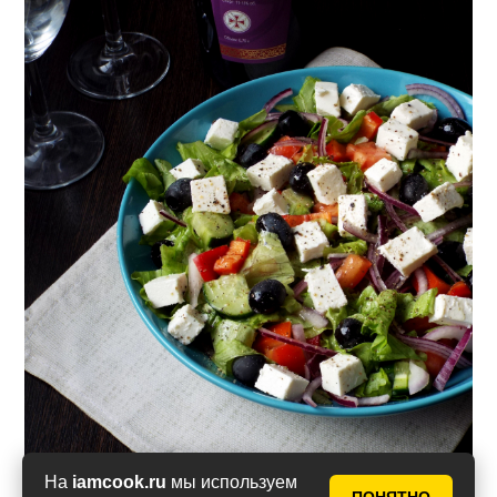
На
iamcook.ru
мы используем