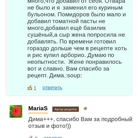
много,что добавил от себя. Отвара
не было и я заменил его куриным
бульоном. Помидоров было мало и
добавил томатной пасты не
много,добавил ещё базилик
сушёный,а сыр жена попросила не
добавлять. По времени готовил
гораздо дольше чем в рецепте хоть
и рис купил арборио. Думаю по
неопытности. Жене понравилось
вот и славно. Вам спасибо за
рецепт. Дима.:soup:
ответить
1
MariaS
Автор рецепта
Дима+++, спасибо Вам за подробный
отзыв и фото!))