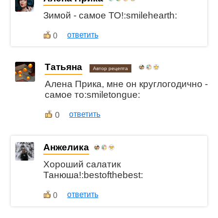
Зимой - самое ТО!:smilehearth:
ответить
0
Татьяна
Автор рецепта
Алена Прика, мне он круглогодично -
самое то:smiletongue:
0
ответить
Анжелика
Хороший салатик
Танюша!:bestofthebest:
ответить
0