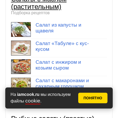
(растительным)
Подборка рецептов
Салат из капусты и
щавеля
Салат «Табуле» с кус-
кусом
Салат с инжиром и
козьим сыром
Салат с макаронами и
сахарным горошком
На
iamcook.ru
мы используем
ПОНЯТНО
cookie
файлы
.