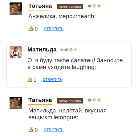
Татьяна
Автор рецепта
Анжелика, мерси:hearth:
0
ответить
Матильда
О, я буду такое салатец! Заносите,
а сами уходите:laughing:
ответить
1
Татьяна
Автор рецепта
Матильда, налетай, вкусная
вещь:smiletongue:
0
ответить