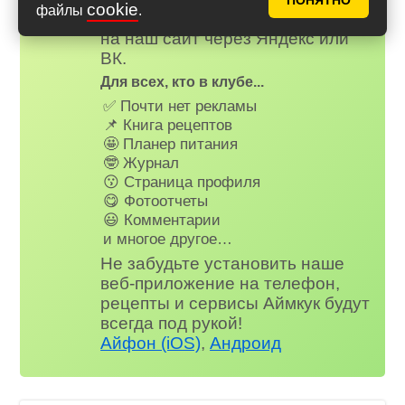
ПОНЯТНО
cookie
файлы
.
зарегистируйтесь
или
войдите
на наш сайт через Яндекс или
ВК.
Для всех, кто в клубе...
✅ Почти нет рекламы
📌 Книга рецептов
🤩 Планер питания
🤓 Журнал
😗 Страница профиля
😋 Фотоотчеты
😃 Комментарии
и многое другое…
Не забудьте установить наше
веб-приложение на телефон,
рецепты и сервисы Аймкук будут
всегда под рукой!
Айфон (iOS)
,
Андроид