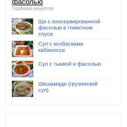
фасолью
Подборка рецептов
Щи с консервированной
фасолью в томатном
соусе
Суп с колбасками
кабаносси
Суп с тыквой и фасолью
Шешамади (грузинский
суп)