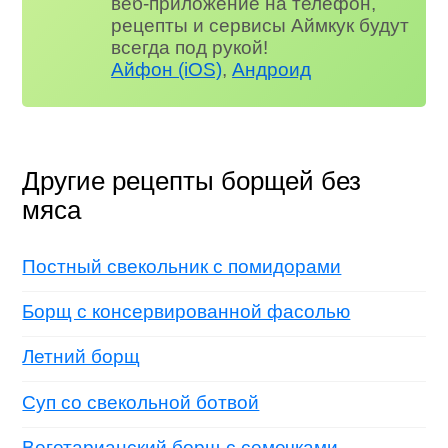
веб-приложение на телефон,
рецепты и сервисы Аймкук будут
всегда под рукой!
Айфон (iOS)
,
Андроид
Другие рецепты борщей без
мяса
Постный свекольник с помидорами
Борщ с консервированной фасолью
Летний борщ
Суп со свекольной ботвой
Вегетарианский борщ с семечками