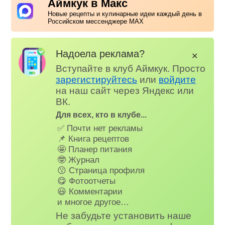
Аймкук в Макс
Новые рецепты и кулинарные идеи каждый день в
Российском мессенджере MAX
Надоела реклама?
✕
Вступайте в клуб Аймкук. Просто
зарегистируйтесь
или
войдите
на наш сайт через Яндекс или
ВК.
Для всех, кто в клубе...
✅ Почти нет рекламы
📌 Книга рецептов
🤩 Планер питания
🤓 Журнал
😗 Страница профиля
😋 Фотоотчеты
😃 Комментарии
и многое другое…
Не забудьте установить наше