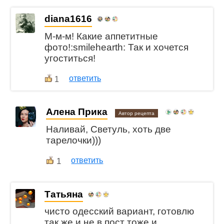
diana1616
М-м-м! Какие аппетитные
фото!:smilehearth: Так и хочется
угоститься!
ответить
1
Алена Прика
Автор рецепта
Наливай, Светуль, хоть две
тарелочки)))
1
ответить
Татьяна
чисто одесский вариант, готовлю
так же и не в пост тоже и