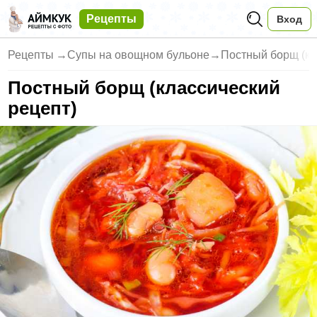
Рецепты
Вход
Рецепты
→
Супы на овощном бульоне
→
Постный борщ (кл
Постный борщ (классический
рецепт)