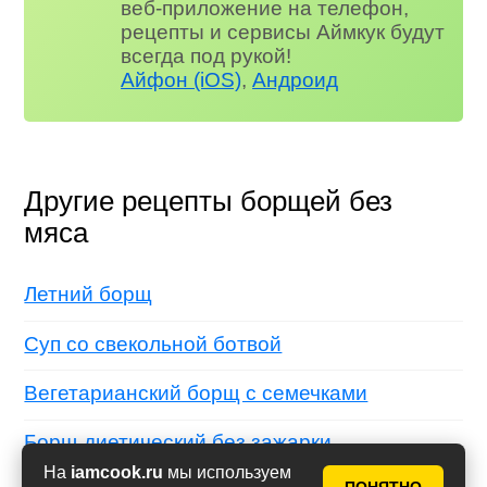
веб-приложение на телефон,
рецепты и сервисы Аймкук будут
всегда под рукой!
Айфон (iOS)
,
Андроид
Другие рецепты борщей без
мяса
Летний борщ
Суп со свекольной ботвой
Вегетарианский борщ с семечками
Борщ диетический без зажарки
На
iamcook.ru
мы используем