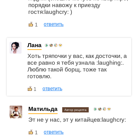
порядки навожу к приезду
гостя:laughcry: )
1
ответить
Лана
Хоть тряпочки у вас, как досточки, а
все равно я тебя узнала :laughing:.
Люблю такой борщ, тоже так
готовлю.
ответить
1
Матильда
Автор рецепта
Эт не у нас, эт у китайцев:laughcry:
1
ответить