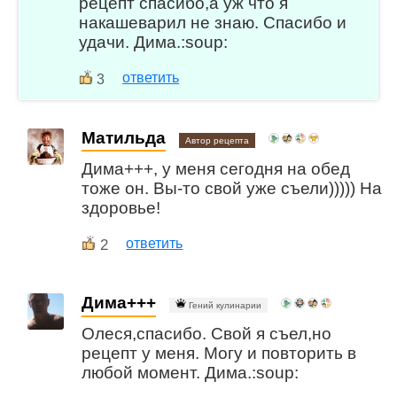
рецепт спасибо,а уж что я
накашеварил не знаю. Спасибо и
удачи. Дима.:soup:
ответить
3
Матильда
Автор рецепта
Дима+++, у меня сегодня на обед
тоже он. Вы-то свой уже съели))))) На
здоровье!
2
ответить
Дима+++
Гений кулинарии
Олеся,спасибо. Свой я съел,но
рецепт у меня. Могу и повторить в
любой момент. Дима.:soup: