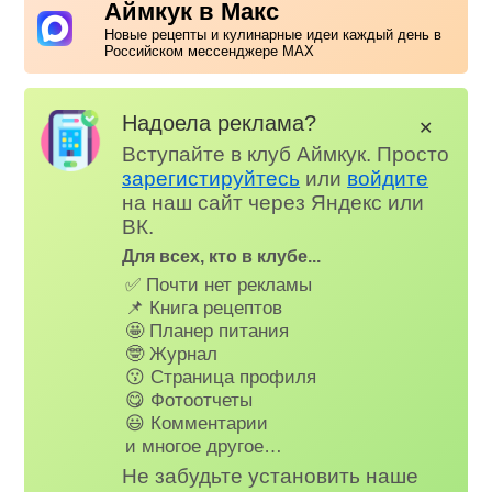
Аймкук в Макс
Новые рецепты и кулинарные идеи каждый день в
Российском мессенджере MAX
Надоела реклама?
✕
Вступайте в клуб Аймкук. Просто
зарегистируйтесь
или
войдите
на наш сайт через Яндекс или
ВК.
Для всех, кто в клубе...
✅ Почти нет рекламы
📌 Книга рецептов
🤩 Планер питания
🤓 Журнал
😗 Страница профиля
😋 Фотоотчеты
😃 Комментарии
и многое другое…
Не забудьте установить наше