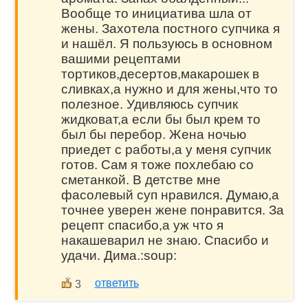
Вообще то инициатива шла от
жены. Захотела постного супчика я
и нашёл. Я пользуюсь в основном
вашими рецептами
тортиков,десертов,макарошек в
сливках,а нужно и для жены,что то
полезное. Удивляюсь супчик
жидковат,а если бы был крем то
был бы перебор. Жена ночью
приедет с работы,а у меня супчик
готов. Сам я тоже похлебаю со
сметанкой. В детстве мне
фасолевый суп нравился. Думаю,а
точнее уверен жене понравится. За
рецепт спасибо,а уж что я
накашеварил не знаю. Спасибо и
удачи. Дима.:soup:
ответить
3