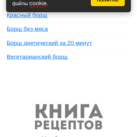
ПОНЯТНО
Красный борщ с вишней
cookie
файлы
.
Красный борщ
Борщ без мяса
Борщ диетический за 20 минут
Вегетарианский борщ