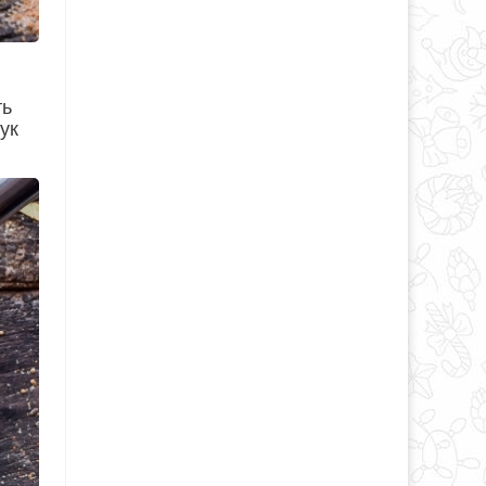
ть
ук