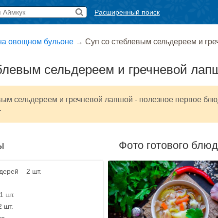
Расширенный поиск
на овощном бульоне
→
Суп со стеблевым сельдереем и гр
блевым сельдереем и гречневой лап
вым сельдереем и гречневой лапшой - полезное первое бл
.
ы
Фото готового блю
дерей – 2 шт.
1 шт.
2 шт.
т.