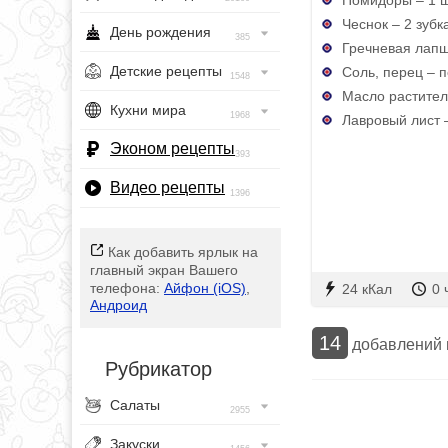
Чеснок – 2 зубк
День рождения
385
Гречневая лапш
Детские рецепты
Соль, перец – п
1548
Масло раститель
Кухни мира
1968
Лавровый лист –
Эконом рецепты
393
Видео рецепты
1396
Как добавить ярлык на
главный экран Вашего
телефона:
Айфон (iOS)
,
24 кКал
0 
Андроид
14
добавлений
Рубрикатор
Салаты
2955
Закуски