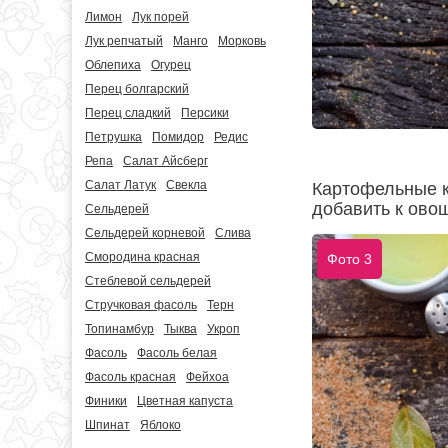
Лимон
Лук порей
Лук репчатый
Манго
Морковь
Облепиха
Огурец
Перец болгарский
Перец сладкий
Персики
Петрушка
Помидор
Редис
Репа
Салат Айсберг
Салат Латук
Свекла
Картофельные к
добавить к ово
Сельдерей
Сельдерей корневой
Слива
Смородина красная
Фото 3
Стеблевой сельдерей
Стручковая фасоль
Терн
Топинамбур
Тыква
Укроп
Фасоль
Фасоль белая
Фасоль красная
Фейхоа
Финики
Цветная капуста
Шпинат
Яблоко