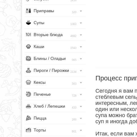
1456
Приправы
320
Супы
1083
Вторые блюда
4682
Каши
1543
Блины / Оладьи
965
Пироги / Пирожки
2134
Процесс при
Кексы
563
Сегодня я вам 
Печенье
стеблевым сель
728
интересным, ле
Хлеб / Лепешки
433
один или нескол
супа можно бра
Пицца
260
суп я иногда до
Торты
801
Итак, если вам 