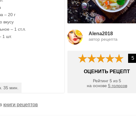
а
а – 20 г
о вкусу
ное – 1 ст.л.
Alena2018
 1 шт.
автор рецепта
5
ОЦЕНИТЬ РЕЦЕПТ
Рейтинг
5
из
5
на основе
5
голосов
ч. 35 мин.
 в
книги рецептов