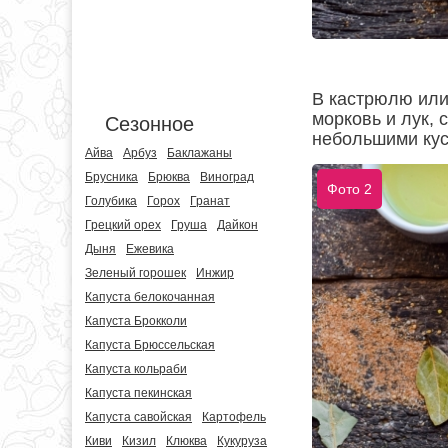
В кастрюлю или
морковь и лук, 
Сезонное
небольшими кус
Айва
Арбуз
Баклажаны
Брусника
Брюква
Виноград
Фото 2
Голубика
Горох
Гранат
Грецкий орех
Груша
Дайкон
Дыня
Ежевика
Зеленый горошек
Инжир
Капуста белокочанная
Капуста Брокколи
Капуста Брюссельская
Капуста кольраби
Капуста пекинская
Капуста савойская
Картофель
Киви
Кизил
Клюква
Кукуруза