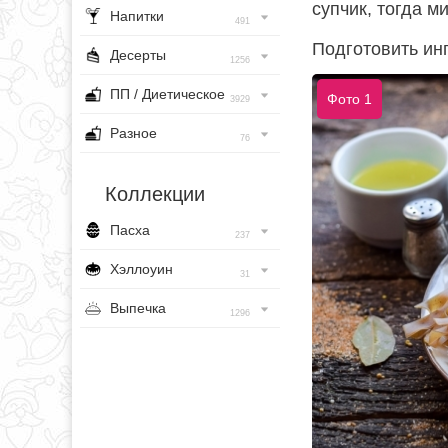
супчик, тогда м
Напитки
491
Подготовить ин
Десерты
1256
ПП / Диетическое
Фото 1
3929
Разное
76
Коллекции
Пасха
237
Хэллоуин
31
Выпечка
1296