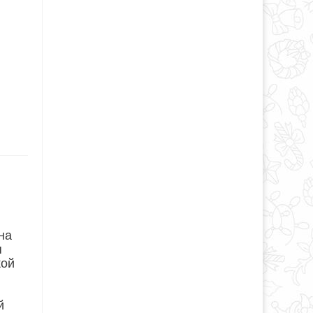
на
я
кой
й