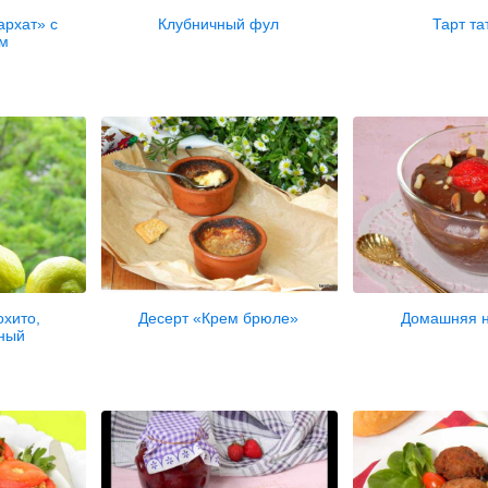
архат» с
Клубничный фул
Тарт та
ем
хито,
Десерт «Крем брюле»
Домашняя н
ный