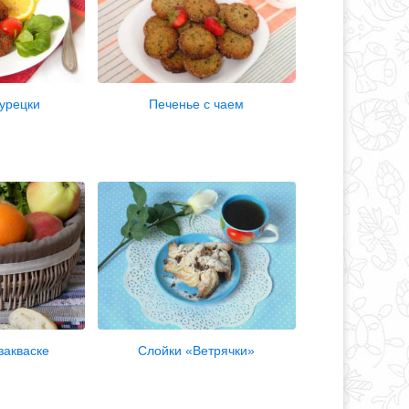
урецки
Печенье с чаем
закваске
Слойки «Ветрячки»