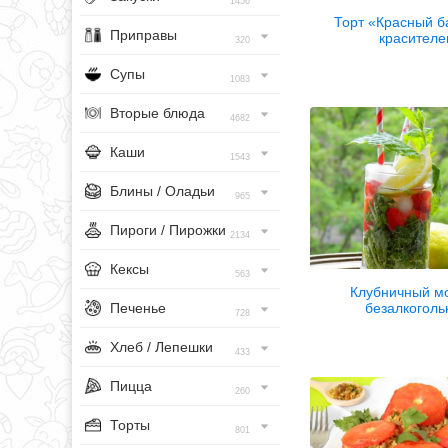
1456
Торт «Красный б
Приправы
красител
320
Супы
1083
Вторые блюда
4682
Каши
1543
Блины / Оладьи
965
Пироги / Пирожки
2134
Кексы
563
Клубничный мо
Печенье
безалкоголь
728
Хлеб / Лепешки
433
Пицца
260
Торты
801