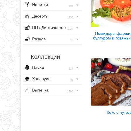
Напитки
491
Десерты
1256
ПП / Диетическое
3929
Помидоры фарши
булгуром и говяж
Разное
76
Коллекции
Пасха
237
Хэллоуин
31
Выпечка
1296
Кекс с нуте