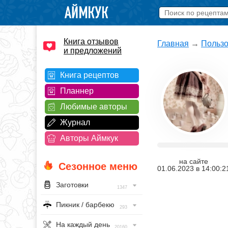
Книга отзывов
Главная
→
Пользо
и предложений
Книга рецептов
Планнер
Любимые авторы
Журнал
Авторы Аймкук
на сайте
Сезонное меню
01.06.2023
в
14:00:2
Заготовки
1347
Пикник / барбекю
293
На каждый день
20160