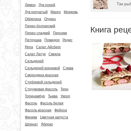
Так рыб
Лимон
Лук порей
Лук репчатый
Манго
Морковь
Облепиха
Огурец
Перец болгарский
Книга рец
Перец сладкий
Персики
Петрушка
Помидор
Редис
Репа
Салат Айсберг
Салат Латук
Свекла
Сельдерей
Сельдерей корневой
Слива
Смородина красная
Стеблевой сельдерей
Стручковая фасоль
Терн
Топинамбур
Тыква
Укроп
Фасоль
Фасоль белая
Фасоль красная
Фейхоа
Финики
Цветная капуста
Шпинат
Яблоко