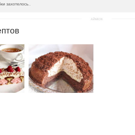
ки захотелось..
АЙМКУК
ептов