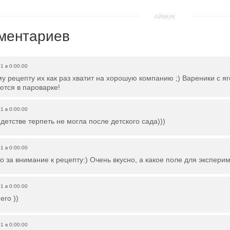
АЙМКУК
ментариев
01
в
0:00:00
му рецепту их как раз хватит на хорошую компанию ;) Вареники с 
ются в пароварке!
01
в
0:00:00
 детстве терпеть не могла после детского сада)))
01
в
0:00:00
 за внимание к рецепту:) Очень вкусно, а какое поле для эксперим
01
в
0:00:00
его ))
01
в
0:00:00