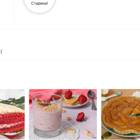
Старина!
(