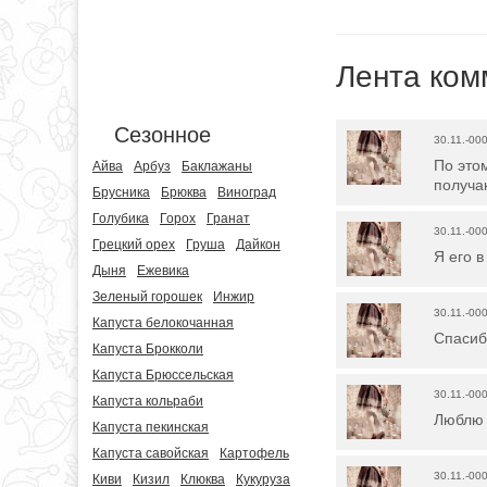
Лента ком
Сезонное
30.11.-00
По это
Айва
Арбуз
Баклажаны
получа
Брусника
Брюква
Виноград
Голубика
Горох
Гранат
30.11.-00
Грецкий орех
Груша
Дайкон
Я его в
Дыня
Ежевика
Зеленый горошек
Инжир
30.11.-00
Капуста белокочанная
Спасибо
Капуста Брокколи
Капуста Брюссельская
30.11.-00
Капуста кольраби
Люблю 
Капуста пекинская
Капуста савойская
Картофель
30.11.-00
Киви
Кизил
Клюква
Кукуруза