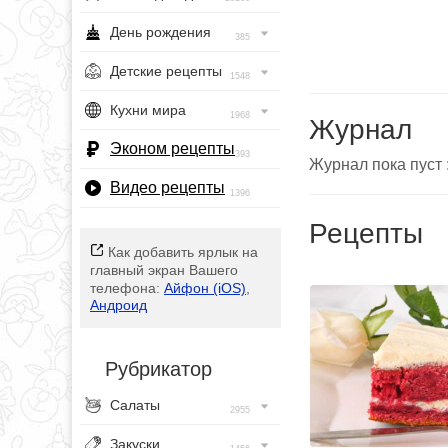
День рождения
385
Детские рецепты
1548
Кухни мира
1968
Журнал
Эконом рецепты
393
Журнал пока пуст :
Видео рецепты
1396
Рецепты
Как добавить ярлык на
главный экран Вашего
телефона:
Айфон (iOS)
,
Андроид
Рубрикатор
Салаты
2955
Закуски