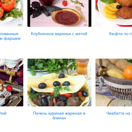
рованные
Клубничное варенье с мятой
Кюфта по-т
ьим фаршем
ллой
Печень куриная жареная в
Чиабатта на 
блинах