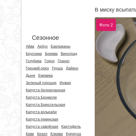
В миску всыпать
Фото 2
Сезонное
Айва
Арбуз
Баклажаны
Брусника
Брюква
Виноград
Голубика
Горох
Гранат
Грецкий орех
Груша
Дайкон
Дыня
Ежевика
Зеленый горошек
Инжир
Капуста белокочанная
Капуста Брокколи
Капуста Брюссельская
Капуста кольраби
Капуста пекинская
Капуста савойская
Картофель
Киви
Кизил
Клюква
Кукуруза