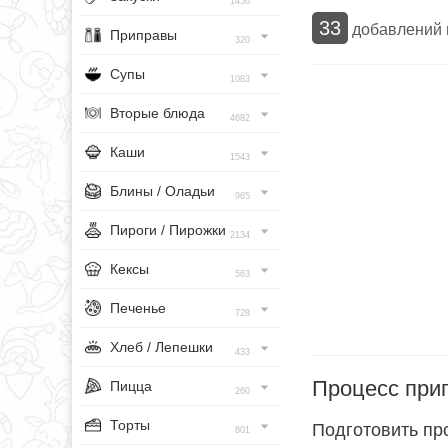
1456
33
добавлений
Приправы
320
Супы
1083
Вторые блюда
4682
Каши
1543
Блины / Оладьи
965
Пироги / Пирожки
2134
Кексы
563
Печенье
728
Хлеб / Лепешки
433
Процесс при
Пицца
260
Торты
Подготовить пр
801