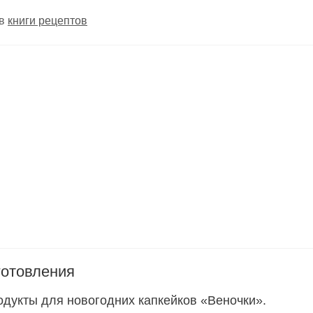
 в
книги рецептов
готовления
одукты для новогодних капкейков «Веночки».