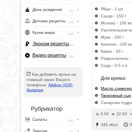
Яйцо - 1 шт.
День рождения
385
Сахар - 150 г
Детские рецепты
Молоко - 100 м
1548
Растительное м
Кухни мира
1968
Мука - 200 г
Эконом рецепты
Кипяток - 100 м
393
Какао - 20 г
Видео рецепты
1396
Разрыхлитель - 
Сода - 0.5 ч.л.
Как добавить ярлык на
Для крема:
главный экран Вашего
телефона:
Айфон (iOS)
,
Масло сливочн
Андроид
Творожный сыр
Сахарная пудра 
Рубрикатор
4.04
22.63
Б:
Ж:
У
Салаты
2955
345 кКал
0
Закуски