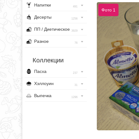
Напитки
491
Фото 1
Десерты
1256
ПП / Диетическое
3929
Разное
76
Коллекции
Пасха
237
Хэллоуин
31
Выпечка
1296