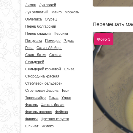
Лимон
Лук порей
Лук репчатый
Манго
Морковь
Облепиха
Огурец
Перемешать мас
Перец болгарский
Перец сладкий
Персики
Фото 3
Петрушка
Помидор
Редис
Репа
Салат Айсберг
Салат Латук
Свекла
Сельдерей
Сельдерей корневой
Слива
Смородина красная
Стеблевой сельдерей
Стручковая фасоль
Терн
Топинамбур
Тыква
Укроп
Фасоль
Фасоль белая
Фасоль красная
Фейхоа
Финики
Цветная капуста
Шпинат
Яблоко