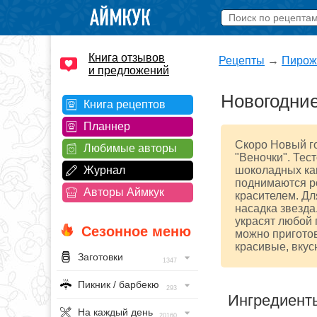
Книга отзывов
Рецепты
→
Пирож
и предложений
Новогодние
Книга рецептов
Планнер
Скоро Новый го
Любимые авторы
"Веночки". Тес
Журнал
шоколадных ка
поднимаются ро
Авторы Аймкук
красителем. Д
насадка звезда
украсят любой 
Сезонное меню
можно приготов
красивые, вкус
Заготовки
1347
Пикник / барбекю
293
Ингредиент
На каждый день
20160