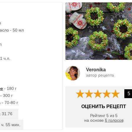
л
асло - 50 мл
л
1 ч.л.
Veronika
автор рецепта
ое
- 180 г
5
- 300 г
- 70-80 г
ОЦЕНИТЬ РЕЦЕПТ
31.76
:
Рейтинг
5
из
5
на основе
6
голосов
 ч. 55 мин.