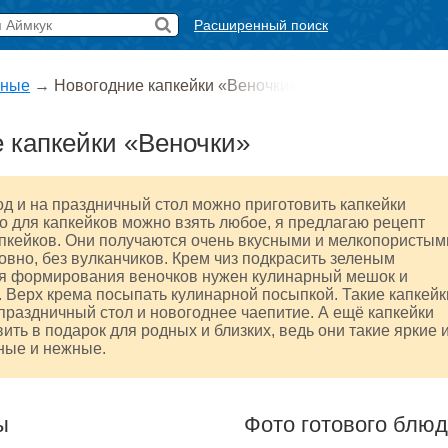
Расширенный поиск
ные
→
Новогодние капкейки «Веночки»
 капкейки «Веночки»
д и на праздничный стол можно приготовить капкейки
то для капкейков можно взять любое, я предлагаю рецепт
пкейков. Они получаются очень вкусными и мелкопористым
вно, без вулканчиков. Крем чиз подкрасить зеленым
ля формирования веночков нужен кулинарный мешок и
. Верх крема посыпать кулинарной посыпкой. Такие капкейк
праздничный стол и новогоднее чаепитие. А ещё капкейки
ить в подарок для родных и близких, ведь они такие яркие 
ные и нежные.
ы
Фото готового блю