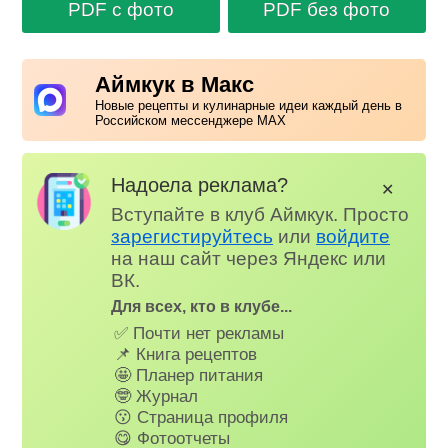
PDF с фото
PDF без фото
Аймкук в Макс
Новые рецепты и кулинарные идеи каждый день в
Российском мессенджере MAX
Надоела реклама?
✕
Вступайте в клуб Аймкук. Просто
зарегистируйтесь
или
войдите
на наш сайт через Яндекс или
ВК.
Для всех, кто в клубе...
✅ Почти нет рекламы
📌 Книга рецептов
🤩 Планер питания
🤓 Журнал
😗 Страница профиля
😋 Фотоотчеты