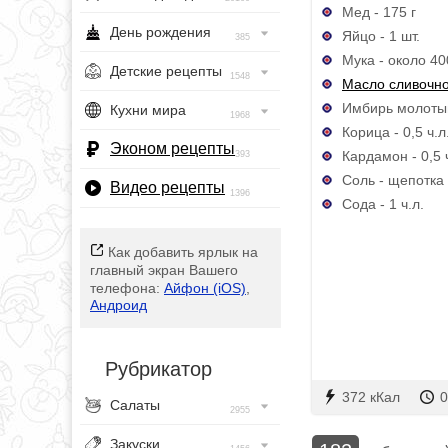
Мед - 175 г
День рождения
Яйцо - 1 шт.
385
Мука - около 40
Детские рецепты
1548
Масло сливочн
Имбирь молотый 
Кухни мира
1968
Корица - 0,5 ч.л
Эконом рецепты
Кардамон - 0,5 
393
Соль - щепотка
Видео рецепты
1396
Сода - 1 ч.л.
Как добавить ярлык на
главный экран Вашего
телефона:
Айфон (iOS)
,
Андроид
Рубрикатор
372 кКал
0
Салаты
2955
Закуски