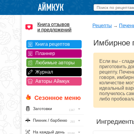
Книга отзывов
Рецепты
→
Печен
и предложений
Имбирное п
Книга рецептов
Планнер
Если вы - слад
Любимые авторы
приготовить до
Журнал
рецепту. Печен
говоря, имбирн
Авторы Аймкук
количестве мог
идеальный вари
получилось сам
Сезонное меню
либо пробовала
Заготовки
1347
Ингредиент
Пикник / барбекю
293
На каждый день
20160