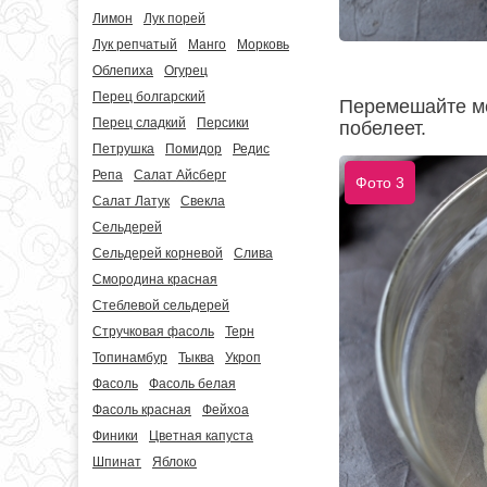
Лимон
Лук порей
Лук репчатый
Манго
Морковь
Облепиха
Огурец
Перец болгарский
Перемешайте мед
Перец сладкий
Персики
побелеет.
Петрушка
Помидор
Редис
Репа
Салат Айсберг
Фото 3
Салат Латук
Свекла
Сельдерей
Сельдерей корневой
Слива
Смородина красная
Стеблевой сельдерей
Стручковая фасоль
Терн
Топинамбур
Тыква
Укроп
Фасоль
Фасоль белая
Фасоль красная
Фейхоа
Финики
Цветная капуста
Шпинат
Яблоко