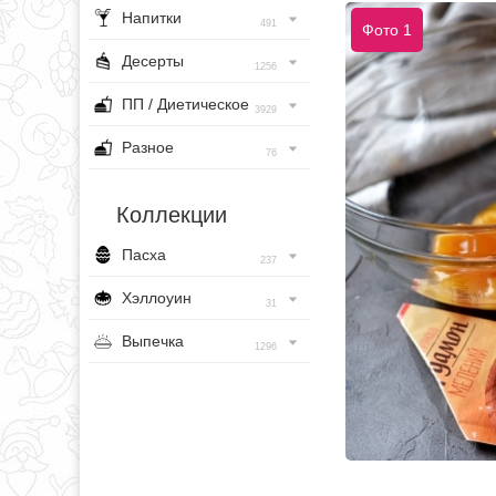
Напитки
491
Фото 1
Десерты
1256
ПП / Диетическое
3929
Разное
76
Коллекции
Пасха
237
Хэллоуин
31
Выпечка
1296