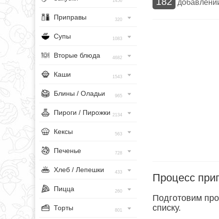
182
добавлени
1456
Приправы
320
Супы
1083
Вторые блюда
4682
Каши
1543
Блины / Оладьи
965
Пироги / Пирожки
2134
Кексы
563
Печенье
728
Хлеб / Лепешки
433
Процесс при
Пицца
260
Подготовим про
списку.
Торты
801