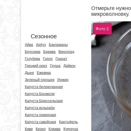
Отмерьте нужное
микроволновку. 
Фото 2
Сезонное
Айва
Арбуз
Баклажаны
Брусника
Брюква
Виноград
Голубика
Горох
Гранат
Грецкий орех
Груша
Дайкон
Дыня
Ежевика
Зеленый горошек
Инжир
Капуста белокочанная
Капуста Брокколи
Капуста Брюссельская
Капуста кольраби
Капуста пекинская
Капуста савойская
Картофель
Киви
Кизил
Клюква
Кукуруза