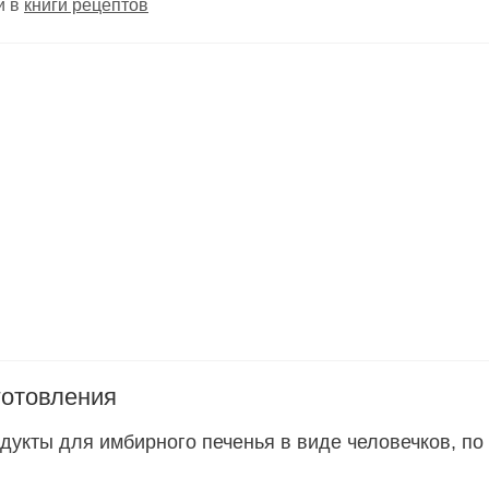
й в
книги рецептов
готовления
дукты для имбирного печенья в виде человечков, по