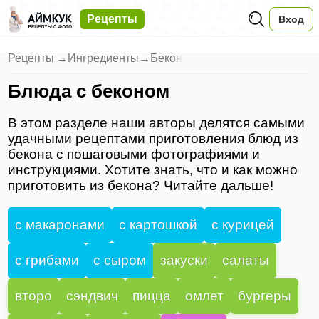
Рецепты
Вход
Рецепты
→
Ингредиенты
→
Бекон
Блюда с беконом
В этом разделе наши авторы делятся самыми
удачными рецептами приготовления блюд из
бекона с пошаговыми фотографиями и
инструкциями. Хотите знать, что и как можно
приготовить из бекона? Читайте дальше!
с макаронами
с картошкой
с курицей
с грибами
с сыром
закуски
салаты
второ
сэндвич
пицца
омлет
бургеры