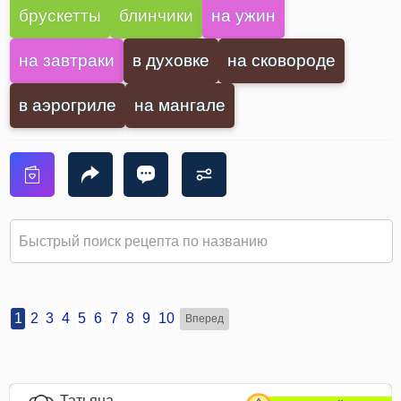
брускетты
блинчики
на ужин
на завтраки
в духовке
на сковороде
в аэрогриле
на мангале
1
2
3
4
5
6
7
8
9
10
Вперед
Татьяна