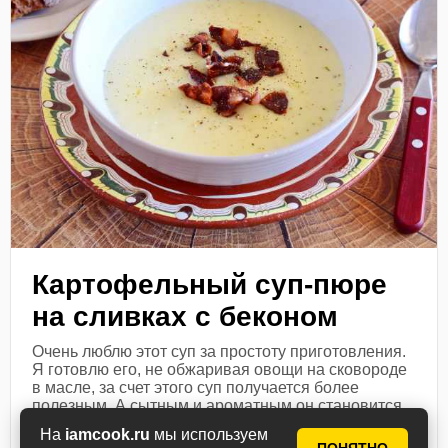
Картофельный суп-пюре
на сливках с беконом
Очень люблю этот суп за простоту приготовления.
Я готовлю его, не обжаривая овощи на сковороде
в масле, за счет этого суп получается более
полезным. А сытным и ароматным он становится...
На
iamcook.ru
мы используем
Посмотреть рецепт