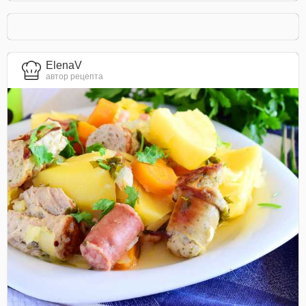
ElenaV
автор рецепта