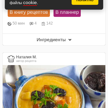
ПОНЯТНО
cookie
файлы
.
В книгу рецептов
В планнер
50 мин
4
142
Ингредиенты
Наталия М.
автор рецепта