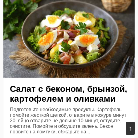
Салат с беконом, брынзой,
картофелем и оливками
Подготовьте необходимые продукты. Картофель
помойте жесткой щеткой, отварите в кожуре минут
20, яйцо отварите не дольше 10 минут, остудите,
очистите. Помойте и обсушите зелень. Бекон
↑
порвите на ломтики, обжарьте на...