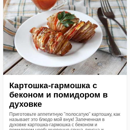
Картошка-гармошка с
беконом и помидором в
духовке
Приготовьте аппетитную "полосатую" картошку, как
называет это блюдо мой внук! Запеченная в
духовке картошка-гармошка с беконом и
помидором необыкновенно сочна, вкусна и