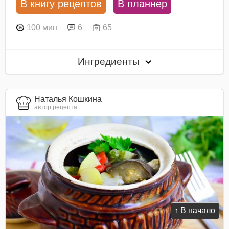
В книгу рецептов
В планнер
100 мин
6
65
Ингредиенты
Наталья Кошкина
автор рецепта
↑ В начало