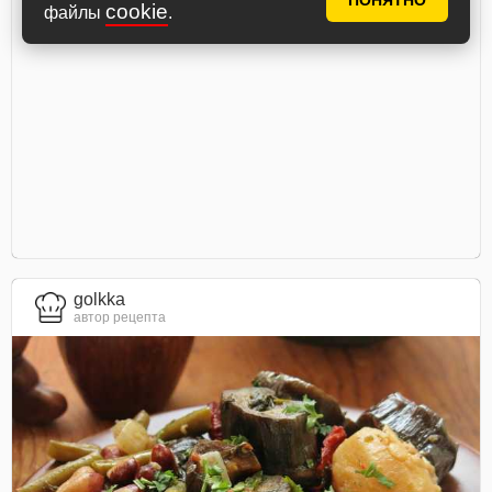
ПОНЯТНО
cookie
файлы
.
golkka
автор рецепта