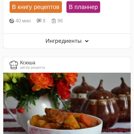
В книгу рецептов
В планнер
40 мин
8
96
Ингредиенты
Ксюша
автор рецепта