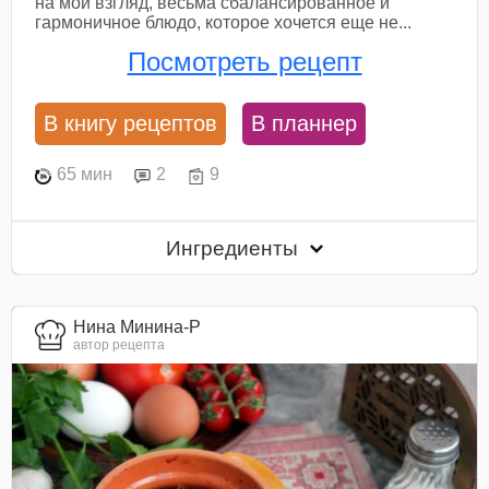
на мой взгляд, весьма сбалансированное и
гармоничное блюдо, которое хочется еще не...
Посмотреть рецепт
В книгу рецептов
В планнер
65 мин
2
9
Ингредиенты
Нина Минина-Р
автор рецепта