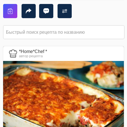
*Home*Chef *
автор рецепта