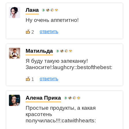
Лана
Ну очень аппетитно!
ответить
2
Матильда
Я буду такую запеканку!
Заносите!:laughcry::bestofthebest:
ответить
1
Алена Прика
Простые продукты, а какая
красотень
получилась!!!:catwithhearts: