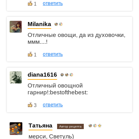
ответить
1
Milanika
Отличные овощи, да из духовочки,
ммм....!
ответить
1
diana1616
Отличный овощной
гарнир!:bestofthebest:
ответить
3
Татьяна
Автор рецепта
мерси, Светуль)