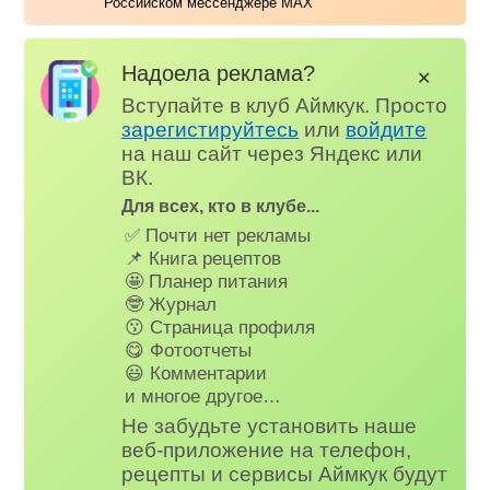
Российском мессенджере MAX
Надоела реклама?
✕
Вступайте в клуб Аймкук. Просто
зарегистируйтесь
или
войдите
на наш сайт через Яндекс или
ВК.
Для всех, кто в клубе...
✅ Почти нет рекламы
📌 Книга рецептов
🤩 Планер питания
🤓 Журнал
😗 Страница профиля
😋 Фотоотчеты
😃 Комментарии
и многое другое…
Не забудьте установить наше
веб-приложение на телефон,
рецепты и сервисы Аймкук будут