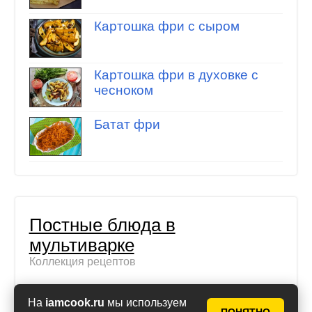
Картошка фри с сыром
Картошка фри в духовке с
чесноком
Батат фри
Постные блюда в
мультиварке
Коллекция рецептов
Постный суп в
На
iamcook.ru
мы используем
мультиварке