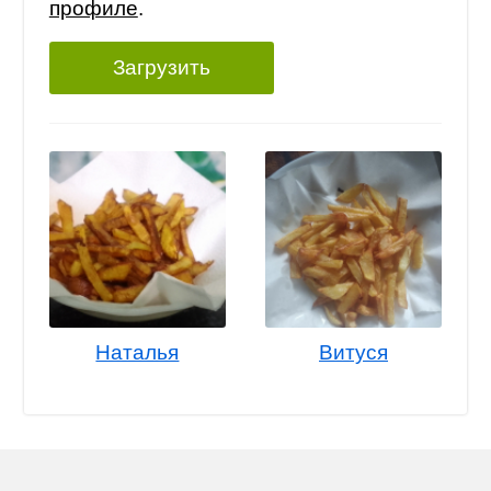
профиле
.
Загрузить
Наталья
Витуся