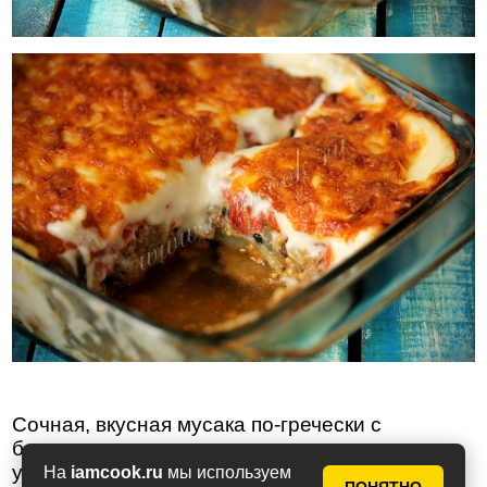
Сочная, вкусная мусака по-гречески с
баклажанами - кусочек для вас,
угощайтесь! Приятного вам аппетита!!!
На
iamcook.ru
мы используем