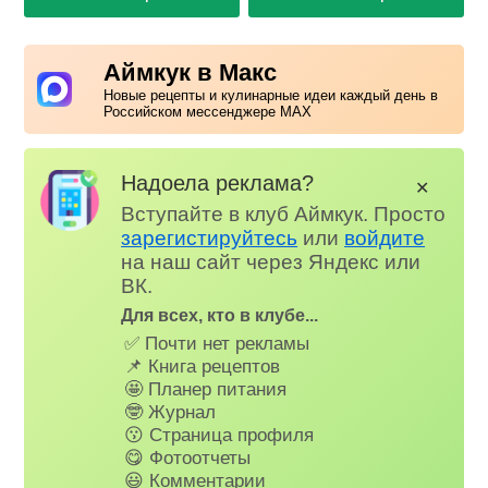
Аймкук в Макс
Новые рецепты и кулинарные идеи каждый день в
Российском мессенджере MAX
Надоела реклама?
✕
Вступайте в клуб Аймкук. Просто
зарегистируйтесь
или
войдите
на наш сайт через Яндекс или
ВК.
Для всех, кто в клубе...
✅ Почти нет рекламы
📌 Книга рецептов
🤩 Планер питания
🤓 Журнал
😗 Страница профиля
😋 Фотоотчеты
😃 Комментарии