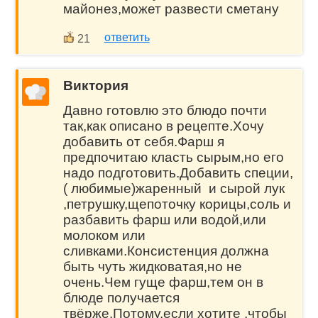
майонез,может развести сметану
ответить
21
Виктория
Давно готовлю это блюдо почти
так,как описано в рецепте.Хочу
добавить от себя.Фарш я
предпочитаю класть сырым,но его
надо подготовить.Добавить специи,
( любимые)жаренный и сырой лук
,петрушку,щепоточку корицы,соль и
разбавить фарш или водой,или
молоком или
сливками.Консистенция должна
быть чуть жидковатая,но не
очень.Чем гуще фарш,тем он в
блюде получается
твёрже.Потому,если хотите ,чтобы