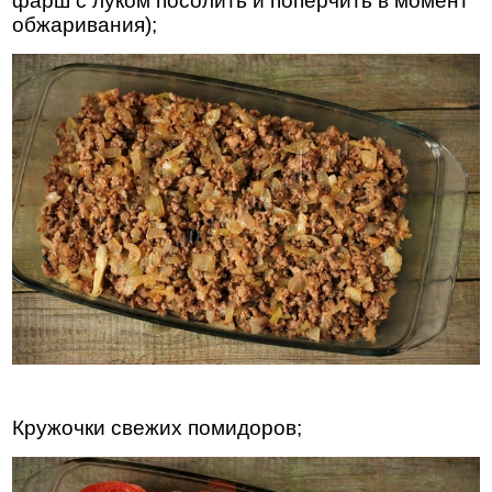
фарш с луком посолить и поперчить в момент
обжаривания);
Кружочки свежих помидоров;