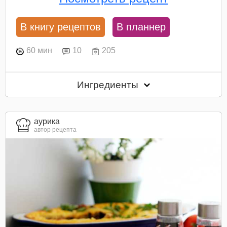
В книгу рецептов
В планнер
60 мин
10
205
Ингредиенты
aурика
автор рецепта