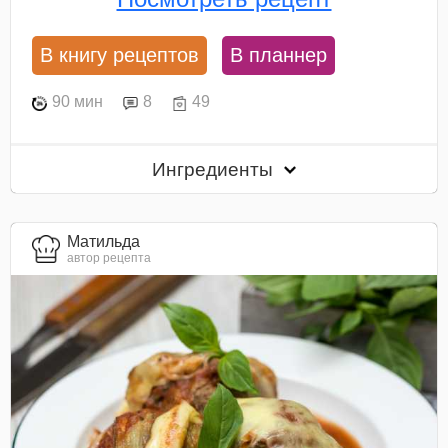
В книгу рецептов
В планнер
90 мин
8
49
Ингредиенты
Матильда
автор рецепта