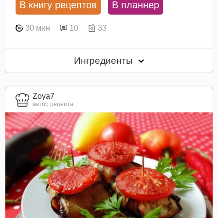
В книгу рецептов
В планнер
30 мин
10
33
Ингредиенты
Zoya7
автор рецепта