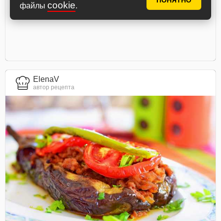
ПОНЯТНО
cookie
файлы
.
ElenaV
автор рецепта