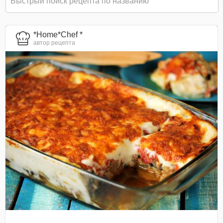
*Home*Chef *
автор рецепта