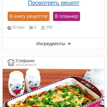
Посмотреть рецепт
В книгу рецептов
В планнер
50 мин
8
259
Ингредиенты
Стефания
автор рецепта