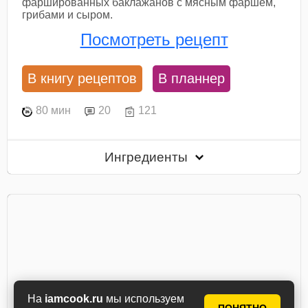
фаршированных баклажанов с мясным фаршем,
грибами и сыром.
Посмотреть рецепт
В книгу рецептов
В планнер
80 мин
20
121
Ингредиенты
На
iamcook.ru
мы используем