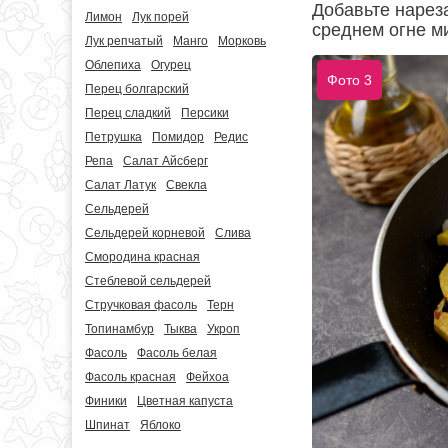
Добавьте нарез
Лимон
Лук порей
среднем огне ми
Лук репчатый
Манго
Морковь
Облепиха
Огурец
Фото 3
Перец болгарский
Перец сладкий
Персики
Петрушка
Помидор
Редис
Репа
Салат Айсберг
Салат Латук
Свекла
Сельдерей
Сельдерей корневой
Слива
Смородина красная
Стеблевой сельдерей
Стручковая фасоль
Терн
Топинамбур
Тыква
Укроп
Фасоль
Фасоль белая
Фасоль красная
Фейхоа
Финики
Цветная капуста
Шпинат
Яблоко