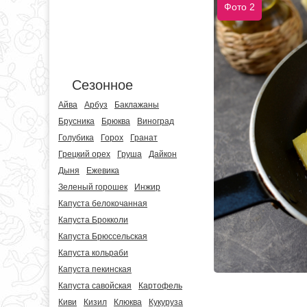
Фото 2
Сезонное
Айва
Арбуз
Баклажаны
Брусника
Брюква
Виноград
Голубика
Горох
Гранат
Грецкий орех
Груша
Дайкон
Дыня
Ежевика
Зеленый горошек
Инжир
Капуста белокочанная
Капуста Брокколи
Капуста Брюссельская
Капуста кольраби
Капуста пекинская
Капуста савойская
Картофель
Киви
Кизил
Клюква
Кукуруза