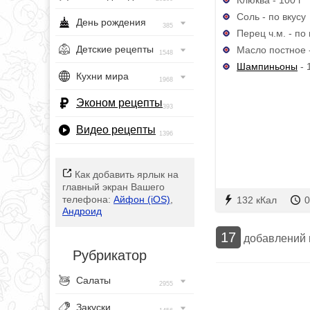
Соль - по вкусу
День рождения
385
Перец ч.м. - по 
Детские рецепты
Масло постное - 
1548
Шампиньоны
- 
Кухни мира
1968
Эконом рецепты
393
Видео рецепты
1396
Как добавить ярлык на
главный экран Вашего
телефона:
Айфон (iOS)
,
132 кКал
0
Андроид
17
добавлений
Рубрикатор
Салаты
2955
Закуски