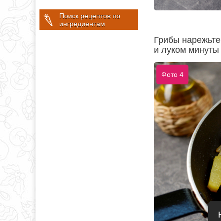
Поиск рецептов по
ингредиентам
Грибы нарежьте
и луком минуты 
Фото 4