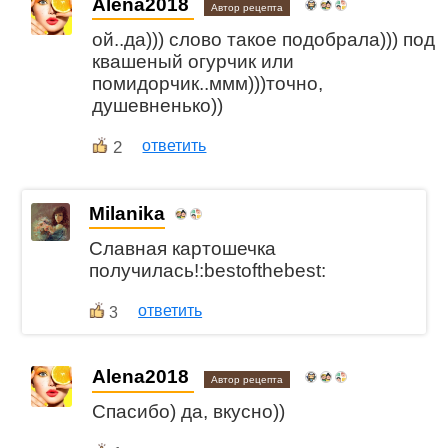
Alena2018
Автор рецепта
ой..да))) слово такое подобрала))) под
квашеный огурчик или
помидорчик..ммм)))точно,
душевненько))
2
ответить
Milanika
Славная картошечка
получилась!:bestofthebest:
ответить
3
Alena2018
Автор рецепта
Спасибо) да, вкусно))