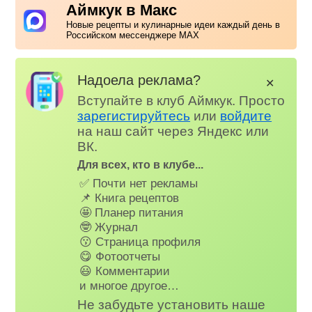
Аймкук в Макс
Новые рецепты и кулинарные идеи каждый день в
Российском мессенджере MAX
Надоела реклама?
✕
Вступайте в клуб Аймкук. Просто
зарегистируйтесь
или
войдите
на наш сайт через Яндекс или
ВК.
Для всех, кто в клубе...
✅ Почти нет рекламы
📌 Книга рецептов
🤩 Планер питания
🤓 Журнал
😗 Страница профиля
😋 Фотоотчеты
😃 Комментарии
и многое другое…
Не забудьте установить наше