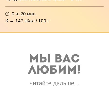
0 ч. 20 мин.
К
→
147
кКал / 100 г