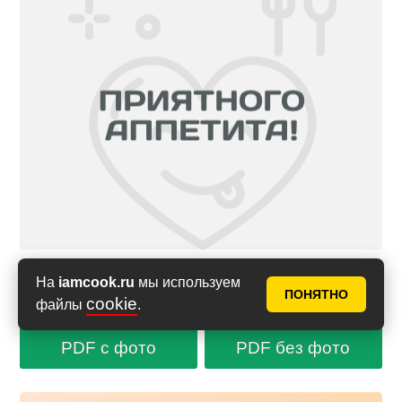
На
iamcook.ru
мы используем
ПОНЯТНО
Сообщить об ошибке в рецепте
cookie
файлы
.
PDF с фото
PDF без фото