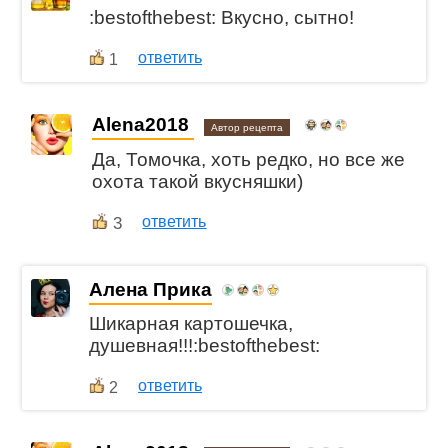
:bestofthebest: Вкусно, сытно!
ответить
1
Alena2018
Автор рецепта
Да, Томочка, хоть редко, но все же
охота такой вкусняшки)
3
ответить
Алена Прика
Шикарная картошечка,
душевная!!!:bestofthebest:
ответить
2