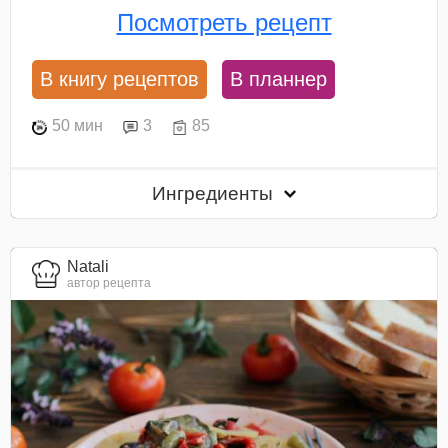
Посмотреть рецепт
В книгу рецептов
В планнер
50 мин
3
85
Ингредиенты
Natali
автор рецепта