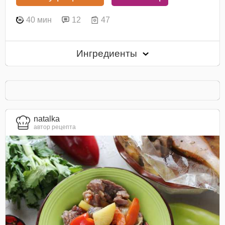
40 мин
12
47
Ингредиенты
natalka
автор рецепта