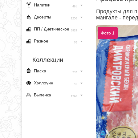
Напитки
491
Продукты для п
Десерты
мангале - перед
1256
ПП / Диетическое
3929
Фото 1
Разное
76
Коллекции
Пасха
237
Хэллоуин
31
Выпечка
1296