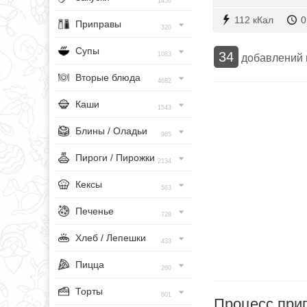
1456
112 кКал
0
Приправы
320
Супы
34
1083
добавлений
Вторые блюда
4682
Каши
1543
Блины / Оладьи
965
Пироги / Пирожки
2134
Кексы
563
Печенье
728
Хлеб / Лепешки
433
Пицца
260
Торты
801
Процесс при