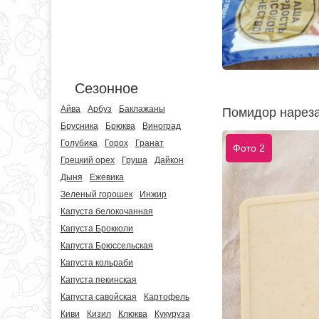
Сезонное
Айва
Арбуз
Баклажаны
Помидор нареза
Брусника
Брюква
Виноград
Голубика
Горох
Гранат
Фото 2
Грецкий орех
Груша
Дайкон
Дыня
Ежевика
Зеленый горошек
Инжир
Капуста белокочанная
Капуста Брокколи
Капуста Брюссельская
Капуста кольраби
Капуста пекинская
Капуста савойская
Картофель
Киви
Кизил
Клюква
Кукуруза