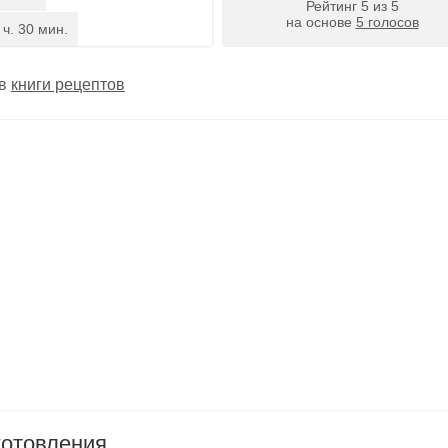
Рейтинг
5
из
5
на основе
5
голосов
 ч. 30 мин.
 в
книги рецептов
готовления