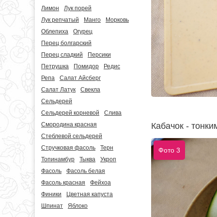
Лимон
Лук порей
Лук репчатый
Манго
Морковь
Облепиха
Огурец
Перец болгарский
Перец сладкий
Персики
Петрушка
Помидор
Редис
Репа
Салат Айсберг
Салат Латук
Свекла
Сельдерей
Сельдерей корневой
Слива
Кабачок - тонки
Смородина красная
Стеблевой сельдерей
Стручковая фасоль
Терн
Фото 3
Топинамбур
Тыква
Укроп
Фасоль
Фасоль белая
Фасоль красная
Фейхоа
Финики
Цветная капуста
Шпинат
Яблоко