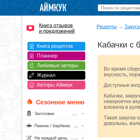
Книга отзывов
Рецепты
→
Закуск
и предложений
Кабачки с 
Книга рецептов
Планнер
Любимые авторы
Во время сборо
вкусность, пора
Журнал
Авторы Аймкук
Доступные ингр
Кабачки, закру
Сезонное меню
невероятно вку
вложила в руле
Заготовки
1347
Такая закуска 
довольны, жаль
Пикник / барбекю
293
На каждый день
20160