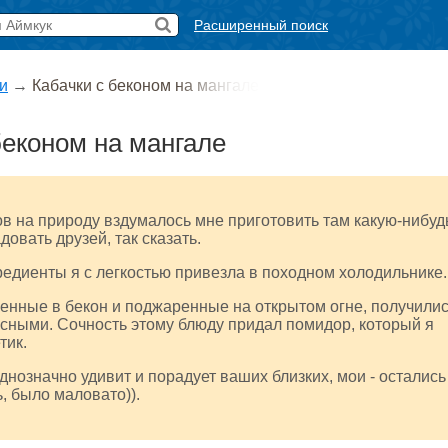
Расширенный поиск
и
→
Кабачки с беконом на мангале
беконом на мангале
в на природу вздумалось мне приготовить там какую-нибуд
довать друзей, так сказать.
едиенты я с легкостью привезла в походном холодильнике.
ченные в бекон и поджаренные на открытом огне, получили
сными. Сочность этому блюду придал помидор, который я
тик.
однозначно удивит и порадует ваших близких, мои - остались
, было маловато)).