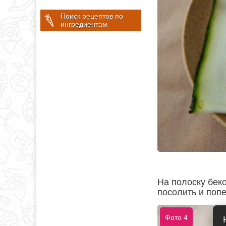
Поиск рецептов по
ингредиентам
На полоску бек
посолить и попе
Фото 4