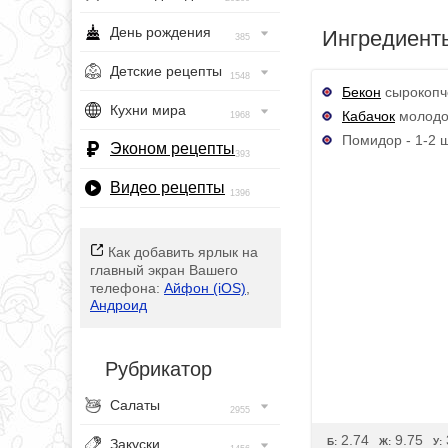
День рождения
Ингредиент
385
Детские рецепты
1548
Бекон
сырокопче
Кухни мира
Кабачок
молодой
1968
Помидор - 1-2 ш
Эконом рецепты
393
Видео рецепты
1396
Как добавить ярлык на
главный экран Вашего
телефона:
Айфон (iOS)
,
Андроид
Рубрикатор
Салаты
2955
2.74
9.75
Б:
Ж:
У:
Закуски