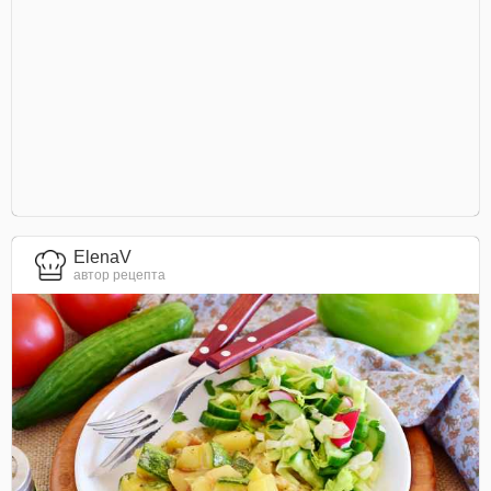
ElenaV
автор рецепта