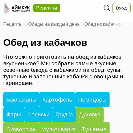
Рецепты
Вход
Рецепты
→
Обеды на каждый день
→
Обед из кабачков
Обед из кабачков
Что можно приготовить на обед из кабачков
вкусненькое? Мы собрали самые вкусные
сезонные блюда с кабачками на обед: супы,
тушеные и запеченные кабачки с овощами и
гарнирами.
Баклажаны
Картофель
Помидоры
Фарш
Сосиски
Грудка
Духовка
Сковорода
Мультиварка
Тушеные