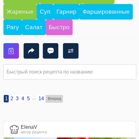
Жареные
Суп
Гарнир
Фаршированные
Рагу
Салат
Быстро
...
1
2
3
4
5
14
Вперед
ElenaV
автор рецепта