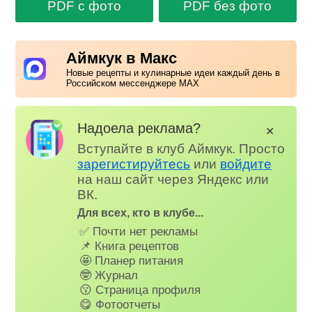
PDF с фото
PDF без фото
Аймкук в Макс
Новые рецепты и кулинарные идеи каждый день в
Российском мессенджере MAX
Надоела реклама?
✕
Вступайте в клуб Аймкук. Просто
зарегистируйтесь
или
войдите
на наш сайт через Яндекс или
ВК.
Для всех, кто в клубе...
✅ Почти нет рекламы
📌 Книга рецептов
🤩 Планер питания
🤓 Журнал
😗 Страница профиля
😋 Фотоотчеты