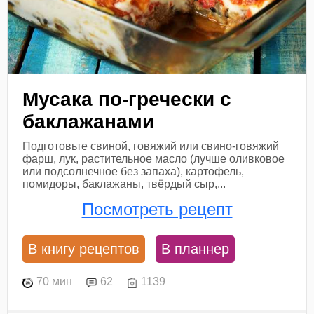
Мусака по-гречески с
баклажанами
Подготовьте свиной, говяжий или свино-говяжий
фарш, лук, растительное масло (лучше оливковое
или подсолнечное без запаха), картофель,
помидоры, баклажаны, твёрдый сыр,...
Посмотреть рецепт
В книгу рецептов
В планнер
70 мин
62
1139