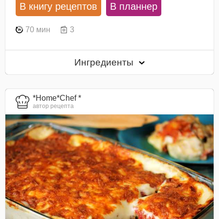
В книгу рецептов
В планнер
70 мин
3
Ингредиенты
*Home*Chef *
автор рецепта