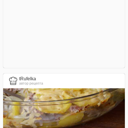
tRufelka
автор рецепта