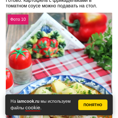
Готово. Картофель с фрикадельками в
томатном соусе можно подавать на стол.
Фото 10
На
iamcook.ru
мы используем
ПОНЯТНО
cookie
файлы
.