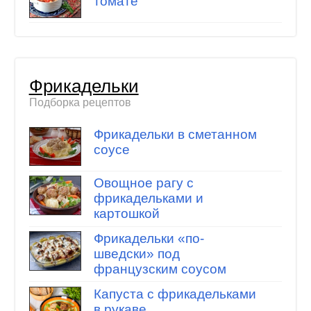
томате
Фрикадельки
Подборка рецептов
Фрикадельки в сметанном
соусе
Овощное рагу с
фрикадельками и
картошкой
Фрикадельки «по-
шведски» под
французским соусом
Капуста с фрикадельками
в рукаве