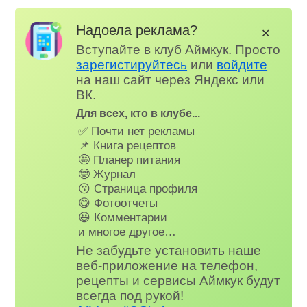
Надоела реклама?
✕
Вступайте в клуб Аймкук. Просто
зарегистируйтесь
или
войдите
на наш сайт через Яндекс или
ВК.
Для всех, кто в клубе...
✅ Почти нет рекламы
📌 Книга рецептов
🤩 Планер питания
🤓 Журнал
😗 Страница профиля
😋 Фотоотчеты
😃 Комментарии
и многое другое…
Не забудьте установить наше
веб-приложение на телефон,
рецепты и сервисы Аймкук будут
всегда под рукой!