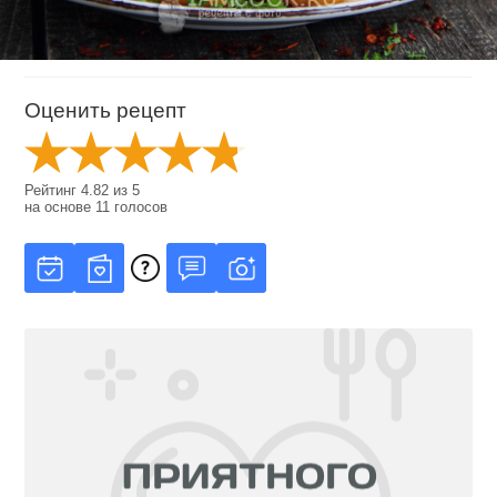
Оценить рецепт
Рейтинг
4.82
из
5
на основе
11
голосов