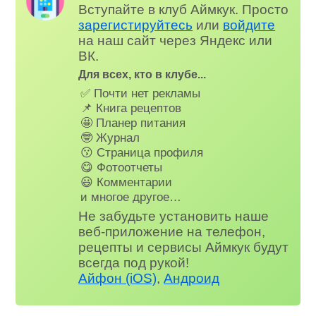
Вступайте в клуб Аймкук. Просто
зарегистируйтесь
или
войдите
на наш сайт через Яндекс или
ВК.
Для всех, кто в клубе...
✅ Почти нет рекламы
📌 Книга рецептов
🤩 Планер питания
🤓 Журнал
😗 Страница профиля
😋 Фотоотчеты
😃 Комментарии
и многое другое…
Не забудьте установить наше
веб-приложение на телефон,
рецепты и сервисы Аймкук будут
всегда под рукой!
Айфон (iOS)
,
Андроид