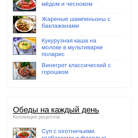
мёдом и чесноком
Жареные шампиньоны с
баклажанами
Кукурузная каша на
молоке в мультиварке
поларис
Винегрет классический с
горошком
Обеды на каждый день
Коллекция рецептов
Суп с охотничьими
колбасками и фасолью