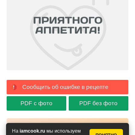
Сообщить об ошибке в рецепте
PDF с фото
PDF без фото
Аймкук в Макс
На
iamcook.ru
мы используем
Новые рецепты и кулинарные идеи каждый день в