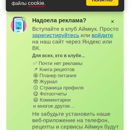
ПОНЯТНО
Российском мессенджере MAX
cookie
файлы
.
Надоела реклама?
✕
Вступайте в клуб Аймкук. Просто
зарегистируйтесь
или
войдите
на наш сайт через Яндекс или
ВК.
Для всех, кто в клубе...
✅ Почти нет рекламы
📌 Книга рецептов
🤩 Планер питания
🤓 Журнал
😗 Страница профиля
😋 Фотоотчеты
😃 Комментарии
и многое другое…
Не забудьте установить наше
веб-приложение на телефон,
рецепты и сервисы Аймкук будут