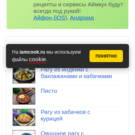
рецепты и сервисы Аймкук будут
всегда под рукой!
Айфон (iOS)
,
Андроид
Рагу из кабачков
На
iamcook.ru
мы используем
Подборка рецептов
ПОНЯТНО
cookie
файлы
.
Рагу из индейки с
баклажанами и кабачками
Писто
Рагу из кабачков с
курицей
Овощное рагу с