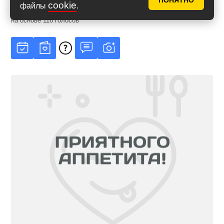
ПОНЯТНО
cookie
файлы
.
Рейтинг
4.92
из
5
на основе
116
голосов