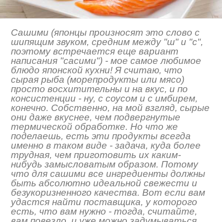
Сашими (японцы произносят это слово с
шипящим звуком, средним между "ш" и "с",
поэтому встречается еще вариант
написания "сасими") - мое самое любимое
блюдо японской кухни! Я считаю, что
сырая рыба (морепродукты или мясо)
просто восхитительны и на вкус, и по
консистенции - ну, с соусом и с имбирем,
конечно. Собственно, на мой взгляд, сырые
они даже вкуснее, чем подвергнутые
термической обработке. Но что же
поделаешь, есть эти продукты всегда
именно в таком виде - задача, куда более
трудная, чем приготовить их каким-
нибудь замысловатым образом. Потому
что для сашими все ингредиенты должны
быть абсолютно идеальной свежести и
безукоризненного качества. Вот если вам
удастся найти поставщика, у которого
есть, что вам нужно - тогда, считайте,
вам повезло, и уже можно задумываться,