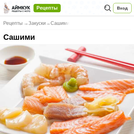
Рецепты
Вход
Рецепты
→
Закуски
→
Сашими
Сашими