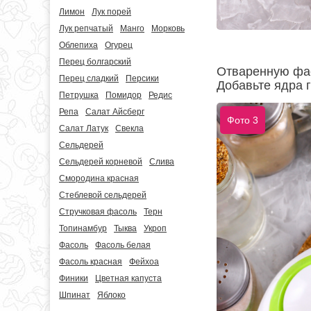
Лимон
Лук порей
Лук репчатый
Манго
Морковь
Облепиха
Огурец
Перец болгарский
Отваренную фас
Перец сладкий
Персики
Добавьте ядра г
Петрушка
Помидор
Редис
Репа
Салат Айсберг
Фото 3
Салат Латук
Свекла
Сельдерей
Сельдерей корневой
Слива
Смородина красная
Стеблевой сельдерей
Стручковая фасоль
Терн
Топинамбур
Тыква
Укроп
Фасоль
Фасоль белая
Фасоль красная
Фейхоа
Финики
Цветная капуста
Шпинат
Яблоко