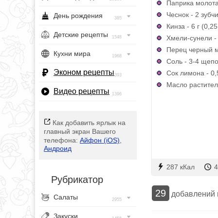
Паприка молотая
Чеснок - 2 зубч
День рождения
385
Кинза - 6 г (0,2
Детские рецепты
Хмели-сунели - 
1548
Перец черный м
Кухни мира
1968
Соль - 3-4 щепо
Эконом рецепты
Сок лимона - 0,5
393
Масло раститель
Видео рецепты
1396
Как добавить ярлык на
главный экран Вашего
телефона:
Айфон (iOS)
,
Андроид
287 кКал
4
Рубрикатор
29
добавлений
Салаты
2955
Закуски