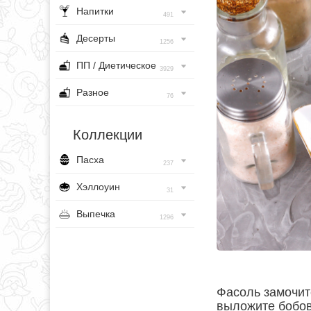
Напитки
491
Десерты
1256
ПП / Диетическое
3929
Разное
76
Коллекции
Пасха
237
Хэллоуин
31
Выпечка
1296
Фасоль замочите
выложите бобов