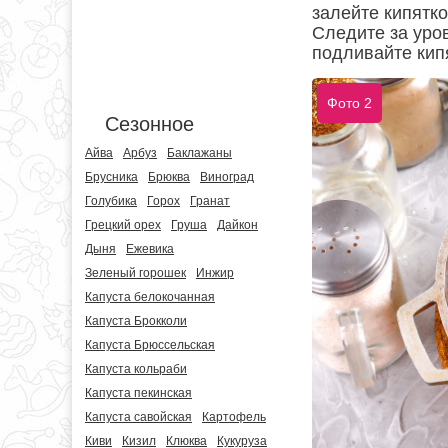
залейте кипятко
Следите за уро
подливайте кип
Фото 2
Сезонное
Айва
Арбуз
Баклажаны
Брусника
Брюква
Виноград
Голубика
Горох
Гранат
Грецкий орех
Груша
Дайкон
Дыня
Ежевика
Зеленый горошек
Инжир
Капуста белокочанная
Капуста Брокколи
Капуста Брюссельская
Капуста кольраби
Капуста пекинская
Капуста савойская
Картофель
Киви
Кизил
Клюква
Кукуруза