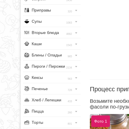
1456
Приправы
320
Супы
1083
Вторые блюда
4682
Каши
1543
Блины / Оладьи
965
Пироги / Пирожки
2134
Кексы
563
Процесс при
Печенье
728
Хлеб / Лепешки
Возьмите необх
433
фасоли по-грузи
Пицца
260
Фото 1
Торты
801