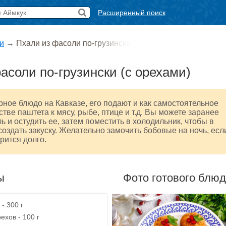
Расширенный поиск
и
→
Пхали из фасоли по-грузински (
асоли по-грузински (с орехами)
рное блюдо на Кавказе, его подают и как самостоятельное
стве паштета к мясу, рыбе, птице и т.д. Вы можете заранее
ь и остудить ее, затем поместить в холодильник, чтобы в
оздать закуску. Желательно замочить бобовые на ночь, есл
рится долго.
ы
Фото готового блю
- 300 г
ехов - 100 г