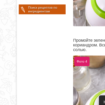
Поиск рецептов по
ингредиентам
Промойте зелен
кориандром. Вс
солью.
Фото 4