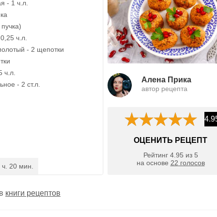
 - 1 ч.л.
ика
5 пучка)
0,25 ч.л.
олотый - 2 щепотки
тки
 ч.л.
Алена Прика
ное - 2 ст.л.
автор рецепта
4.9
ОЦЕНИТЬ РЕЦЕПТ
Рейтинг
4.95
из
5
на основе
22
голосов
 ч. 20 мин.
 в
книги рецептов