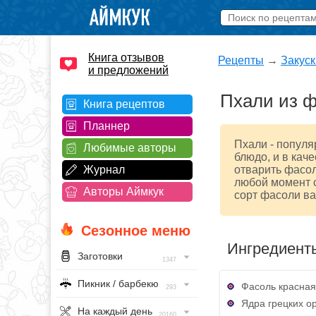
Книга отзывов
Рецепты
→
Закуск
и предложений
Пхали из ф
Книга рецептов
Планнер
Пхали - популя
Любимые авторы
блюдо, и в каче
Журнал
отварить фасол
любой момент с
Авторы Аймкук
сорт фасоли ва
Сезонное меню
Ингредиент
Заготовки
1347
Пикник / барбекю
Фасоль красная 
293
Ядра грецких ор
На каждый день
20160