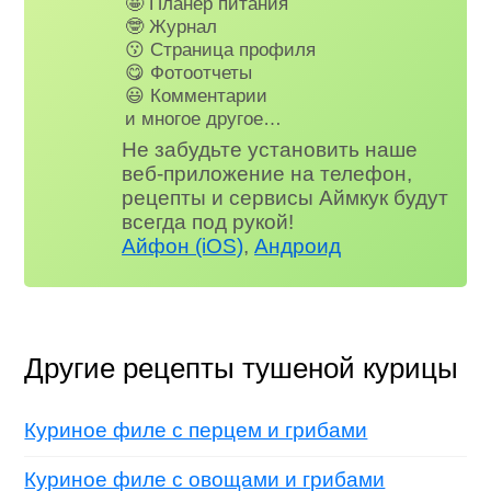
🤩 Планер питания
🤓 Журнал
😗 Страница профиля
😋 Фотоотчеты
😃 Комментарии
и многое другое…
Не забудьте установить наше
веб-приложение на телефон,
рецепты и сервисы Аймкук будут
всегда под рукой!
Айфон (iOS)
,
Андроид
Другие рецепты тушеной курицы
Куриное филе с перцем и грибами
Куриное филе с овощами и грибами