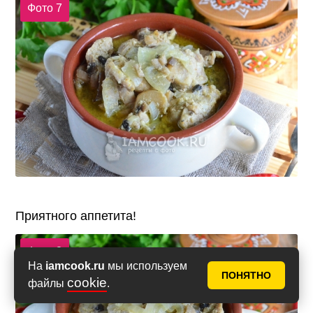
Фото 7
Приятного аппетита!
Фото 8
На
iamcook.ru
мы используем
ПОНЯТНО
cookie
файлы
.