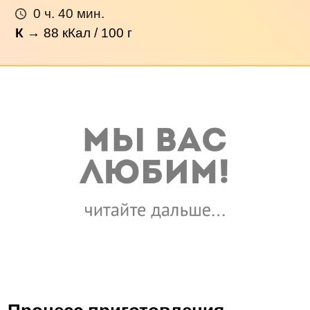
0 ч. 40 мин.
К
→
88
кКал / 100 г