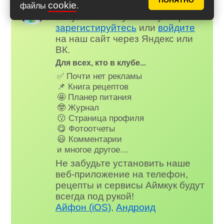
ПОНЯТНО
Надоела реклама?
cookie
✕
файлы
.
Вступайте в клуб Аймкук. Просто
зарегистируйтесь
или
войдите
на наш сайт через Яндекс или
ВК.
Для всех, кто в клубе...
✅ Почти нет рекламы
📌 Книга рецептов
🤩 Планер питания
🤓 Журнал
😗 Страница профиля
😋 Фотоотчеты
😃 Комментарии
и многое другое…
Не забудьте установить наше
веб-приложение на телефон,
рецепты и сервисы Аймкук будут
всегда под рукой!
Айфон (iOS)
,
Андроид