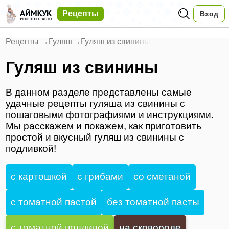
Рецепты
Вход
Рецепты
→
Гуляш
→
Гуляш из свинины
Гуляш из свинины
В данном разделе представлены самые
удачные рецепты гуляша из свинины с
пошаговыми фотографиями и инструкциями.
Мы расскажем и покажем, как приготовить
простой и вкусный гуляш из свинины с
подливкой!
с картошкой
с грибами
со сметаной
с томатной пастой
без томатной пасты
с томатной подливой
на сковороде