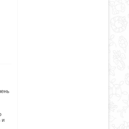
чень
о
 и