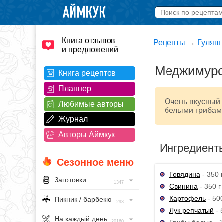
Книга отзывов
Рецепты
→
Гуляш
и предложений
Меджимурс
Книга рецептов
Планнер
Очень вкусный 
Любимые авторы
белыми грибам
Журнал
Авторы Аймкук
Ингредиент
Сезонное меню
Говядина
- 350 
Заготовки
1347
Свинина
- 350 г
Картофель
- 500
Пикник / барбекю
293
Лук репчатый
- 
На каждый день
Грибы белые - 3
20160