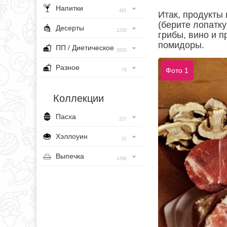
Напитки
491
Итак, продукты
(берите лопатку
Десерты
1256
грибы, вино и п
помидоры.
ПП / Диетическое
3929
Разное
Фото 1
76
Коллекции
Пасха
237
Хэллоуин
31
Выпечка
1296