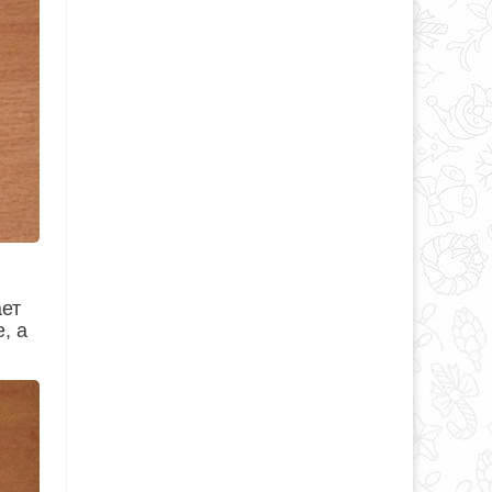
ает
, а