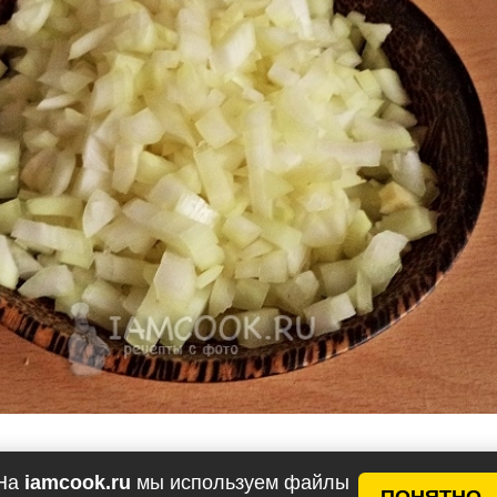
ороде или сотейнике на разогретом растительном м
На
iamcook.ru
мы используем файлы
ПОНЯТНО