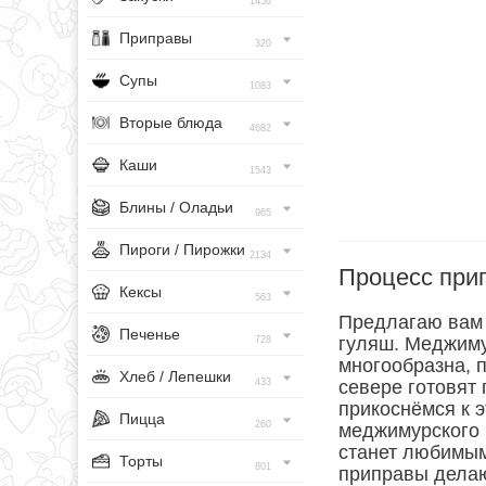
1456
Приправы
320
Супы
1083
Вторые блюда
4682
Каши
1543
Блины / Оладьи
965
Пироги / Пирожки
2134
Процесс при
Кексы
563
Предлагаю вам 
Печенье
гуляш. Меджиму
728
многообразна, п
Хлеб / Лепешки
433
севере готовят
прикоснёмся к 
Пицца
260
меджимурского 
станет любимым
Торты
801
приправы дела