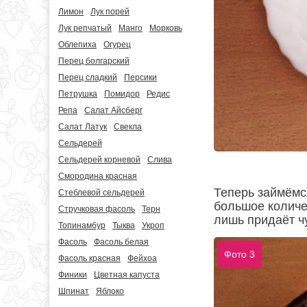
Лимон
Лук порей
Лук репчатый
Манго
Морковь
Облепиха
Огурец
Перец болгарский
Перец сладкий
Персики
Петрушка
Помидор
Редис
Репа
Салат Айсберг
Салат Латук
Свекла
Сельдерей
Сельдерей корневой
Слива
Смородина красная
Теперь займёмся
Стеблевой сельдерей
большое количес
Стручковая фасоль
Терн
лишь придаёт ч
Топинамбур
Тыква
Укроп
Фасоль
Фасоль белая
Фото 3
Фасоль красная
Фейхоа
Финики
Цветная капуста
Шпинат
Яблоко