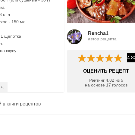
ика
 ст.л.
хое - 150 мл
Rencha1
 1 щепотка
автор рецепта
л.
по вкусу
4.8
ОЦЕНИТЬ РЕЦЕПТ
Рейтинг
4.82
из
5
на основе
17
голосов
 ч.
й в
книги рецептов