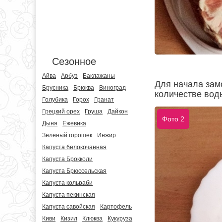
Сезонное
Айва
Арбуз
Баклажаны
Для начала зам
Брусника
Брюква
Виноград
количестве воды
Голубика
Горох
Гранат
Грецкий орех
Груша
Дайкон
Фото 2
Дыня
Ежевика
Зеленый горошек
Инжир
Капуста белокочанная
Капуста Брокколи
Капуста Брюссельская
Капуста кольраби
Капуста пекинская
Капуста савойская
Картофель
Киви
Кизил
Клюква
Кукуруза