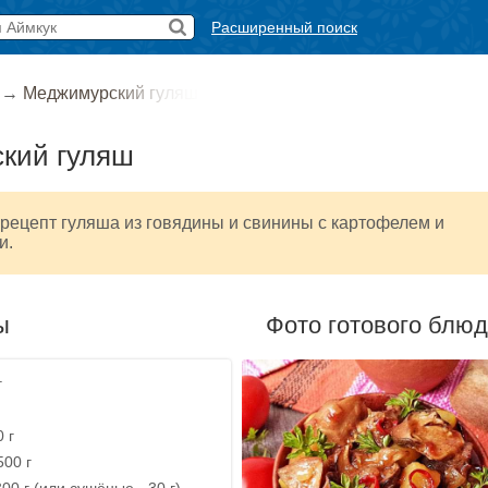
Расширенный поиск
→
Меджимурский гуляш
кий гуляш
рецепт гуляша из говядины и свинины с картофелем и
и.
ы
Фото готового блю
г
 г
500 г
00 г (или сушёные - 30 г)