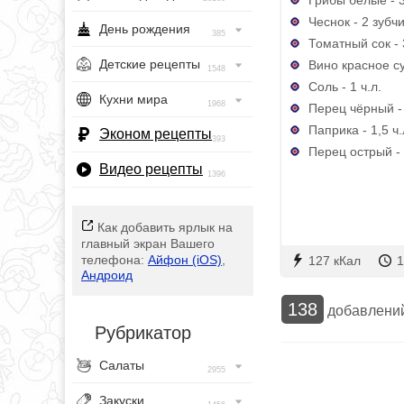
Чеснок - 2 зубч
День рождения
385
Томатный сок - 3
Детские рецепты
Вино красное су
1548
Соль - 1 ч.л.
Кухни мира
1968
Перец чёрный -
Паприка - 1,5 ч.
Эконом рецепты
393
Перец острый - 
Видео рецепты
1396
Как добавить ярлык на
главный экран Вашего
телефона:
Айфон (iOS)
,
127 кКал
1
Андроид
138
добавлени
Рубрикатор
Салаты
2955
Закуски