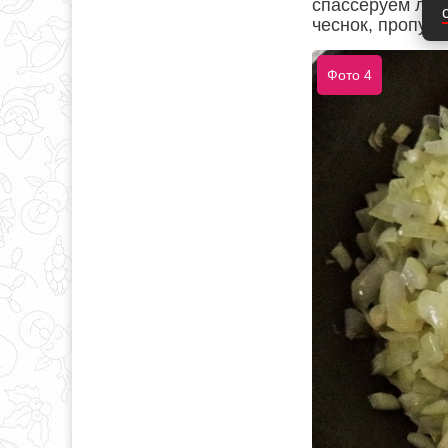
спассеруем лук 
чеснок, пропущ
Фото 4