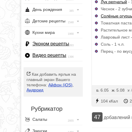
Лук репчатый
- 
Чеснок - 2 зубч
День рождения
385
Солёные огурц
Детские рецепты
Томатная паста -
1548
Растительное ма
Кухни мира
1968
Лавровый лист -
Эконом рецепты
Соль - 1 ч.л.
393
Перец - по вкус
Видео рецепты
1396
Как добавить ярлык на
главный экран Вашего
телефона:
Айфон (iOS)
,
Андроид
6.05
5.08
Б:
Ж:
У:
104 кКал
2
Рубрикатор
47
добавлений
Салаты
2955
Закуски