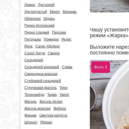
Лимон
Лук порей
Лук репчатый
Манго
Морковь
Облепиха
Огурец
Перец болгарский
Чашу установит
Перец сладкий
Персики
режим «Жарка»
Петрушка
Помидор
Редис
Выложите нарез
Репа
Салат Айсберг
постоянно поме
Салат Латук
Свекла
Сельдерей
Фото 3
Сельдерей корневой
Слива
Смородина красная
Стеблевой сельдерей
Стручковая фасоль
Терн
Топинамбур
Тыква
Укроп
Фасоль
Фасоль белая
Фасоль красная
Фейхоа
Финики
Цветная капуста
Шпинат
Яблоко