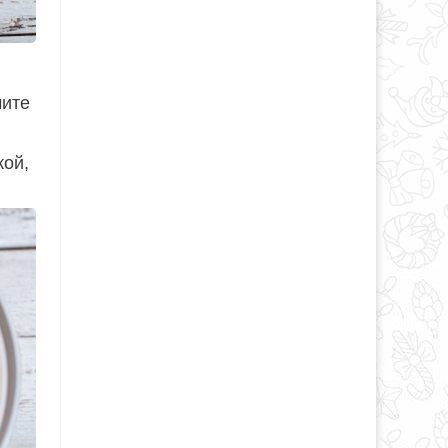
чите
кой,