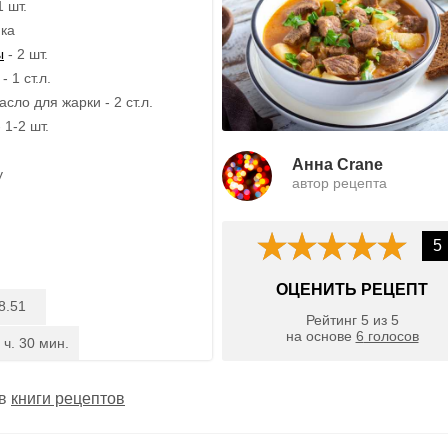
1 шт.
ика
ы
- 2 шт.
 1 ст.л.
сло для жарки - 2 ст.л.
 1-2 шт.
Анна Crane
у
автор рецепта
5
ОЦЕНИТЬ РЕЦЕПТ
8.51
Рейтинг
5
из
5
на основе
6
голосов
 ч. 30 мин.
 в
книги рецептов