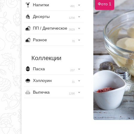
Фото 1
Напитки
491
Десерты
1256
ПП / Диетическое
3929
Разное
76
Коллекции
Пасха
237
Хэллоуин
31
Выпечка
1296