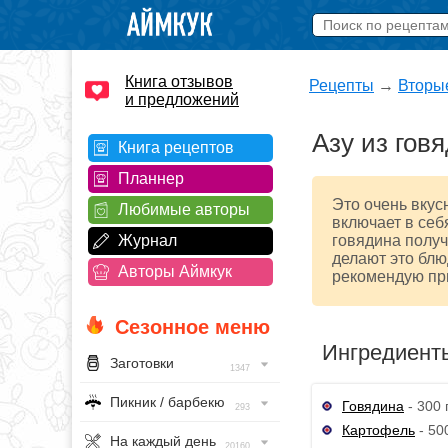
Книга отзывов
Рецепты
→
Вторы
и предложений
Азу из гов
Книга рецептов
Планнер
Это очень вкус
Любимые авторы
включает в себ
Журнал
говядина получ
делают это блю
Авторы Аймкук
рекомендую при
Сезонное меню
Ингредиент
Заготовки
1347
Пикник / барбекю
Говядина
- 300 
293
Картофель
- 500
На каждый день
20160