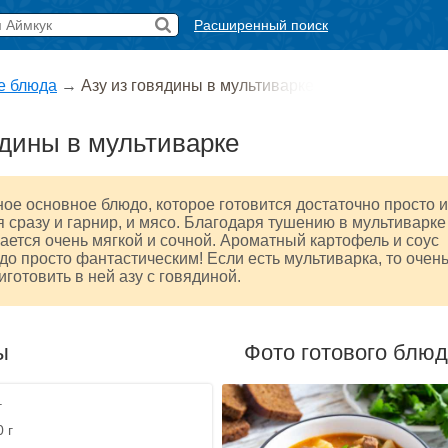
Расширенный поиск
е блюда
→
Азу из говядины в мультиварке
ядины в мультиварке
ное основное блюдо, которое готовится достаточно просто и
я сразу и гарнир, и мясо. Благодаря тушению в мультиварке
ается очень мягкой и сочной. Ароматный картофель и соус
до просто фантастическим! Если есть мультиварка, то очен
готовить в ней азу с говядиной.
ы
Фото готового блю
г
 г