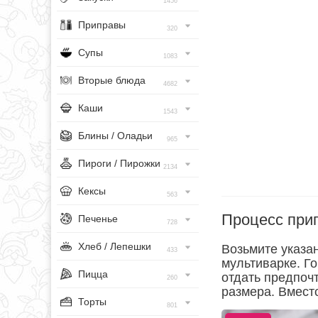
1456
Приправы
320
Супы
1083
Вторые блюда
4682
Каши
1543
Блины / Оладьи
965
Пироги / Пирожки
2134
Кексы
563
Процесс при
Печенье
728
Хлеб / Лепешки
Возьмите указа
433
мультиварке. Г
Пицца
отдать предпоч
260
размера. Вместо
Торты
801