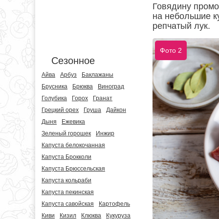
Говядину промо
на небольшие к
репчатый лук.
Фото 2
Сезонное
Айва
Арбуз
Баклажаны
Брусника
Брюква
Виноград
Голубика
Горох
Гранат
Грецкий орех
Груша
Дайкон
Дыня
Ежевика
Зеленый горошек
Инжир
Капуста белокочанная
Капуста Брокколи
Капуста Брюссельская
Капуста кольраби
Капуста пекинская
Капуста савойская
Картофель
Киви
Кизил
Клюква
Кукуруза