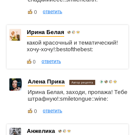
0
ответить
Ирина Белая
какой красочный и тематический!
хочу-хочу!:bestofthebest:
ответить
0
Алена Прика
Автор рецепта
Ирина Белая, заходи, пропажа! Тебе
штрафную!:smiletongue::wine:
0
ответить
Анжелика