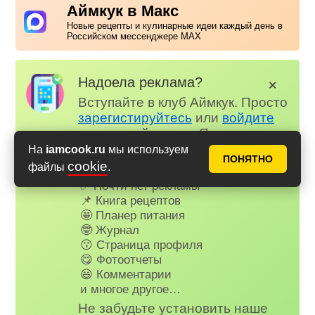
Аймкук в Макс
Новые рецепты и кулинарные идеи каждый день в
Российском мессенджере MAX
Надоела реклама?
✕
Вступайте в клуб Аймкук. Просто
зарегистируйтесь
или
войдите
на наш сайт через Яндекс или
ВК.
На
iamcook.ru
мы используем
ПОНЯТНО
cookie
файлы
.
Для всех, кто в клубе...
✅ Почти нет рекламы
📌 Книга рецептов
🤩 Планер питания
🤓 Журнал
😗 Страница профиля
😋 Фотоотчеты
😃 Комментарии
и многое другое…
Не забудьте установить наше