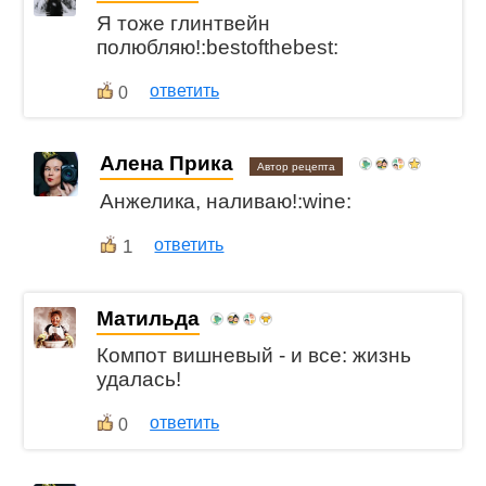
Я тоже глинтвейн
полюбляю!:bestofthebest:
ответить
0
Алена Прика
Автор рецепта
Анжелика, наливаю!:wine:
1
ответить
Матильда
Компот вишневый - и все: жизнь
удалась!
ответить
0