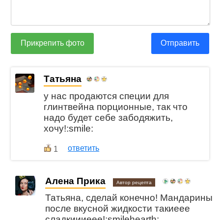
Прикрепить фото
Отправить
Татьяна
у нас продаются специи для
глинтвейна порционные, так что
надо будет себе забодяжить,
хочу!:smile:
ответить
1
Алена Прика
Автор рецепта
Татьяна, сделай конечно! Мандарины
после вкусной жидкости такиеее
сладкиииеее!:smilehearth: