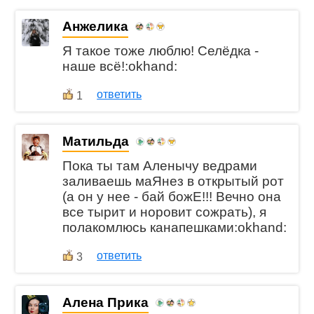
Анжелика
Я такое тоже люблю! Селёдка -
наше всё!:okhand:
ответить
1
Матильда
Пока ты там Аленычу ведрами
заливаешь маЯнез в открытый рот
(а он у нее - бай божЕ!!! Вечно она
все тырит и норовит сожрать), я
полакомлюсь канапешками:okhand:
ответить
3
Алена Прика