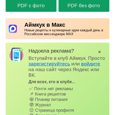
PDF с фото
PDF без фото
Аймкук в Макс
Новые рецепты и кулинарные идеи каждый день в
Российском мессенджере MAX
Надоела реклама?
✕
Вступайте в клуб Аймкук. Просто
зарегистируйтесь
или
войдите
на наш сайт через Яндекс или
ВК.
Для всех, кто в клубе...
✅ Почти нет рекламы
📌 Книга рецептов
🤩 Планер питания
🤓 Журнал
😗 Страница профиля