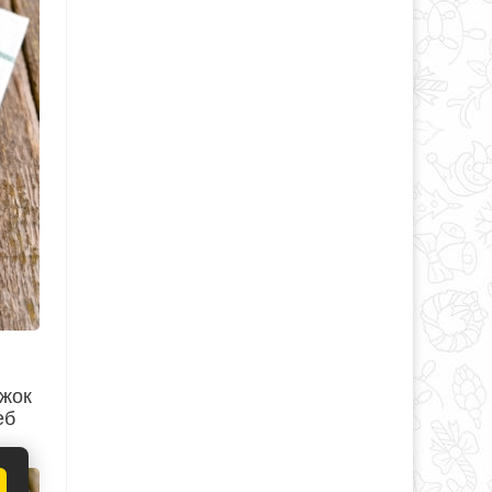
ужок
еб