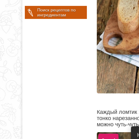
Поиск рецептов по
ингредиентам
Каждый ломтик 
тонко нарезанн
можно чуть-чуть