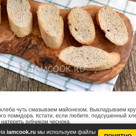
хлеба чуть смазываем майонезом. Выкладываем кр
ого помидора. Кстати, если любите, подсушенный хл
 натереть зубчиком чеснока.
На
iamcook.ru
мы используем файлы
ПОНЯТНО