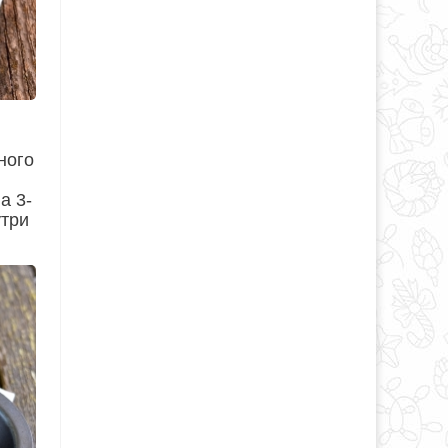
ного
а 3-
утри