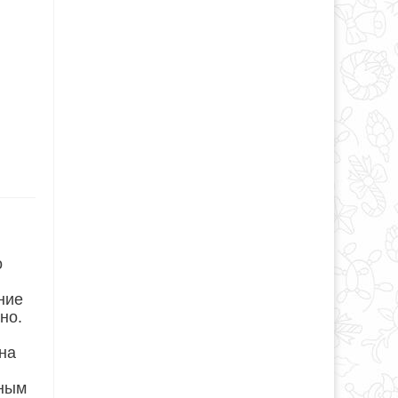
о
ние
но.
 на
сным