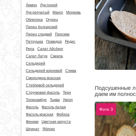
Лимон
Лук порей
Лук репчатый
Манго
Морковь
Облепиха
Огурец
Перец болгарский
Перец сладкий
Персики
Петрушка
Помидор
Редис
Репа
Салат Айсберг
Салат Латук
Свекла
Сельдерей
Сельдерей корневой
Слива
Смородина красная
Стеблевой сельдерей
Подсушенные ло
Стручковая фасоль
Терн
даем им полнос
Топинамбур
Тыква
Укроп
Фасоль
Фасоль белая
Фото 3
Фасоль красная
Фейхоа
Финики
Цветная капуста
Шпинат
Яблоко