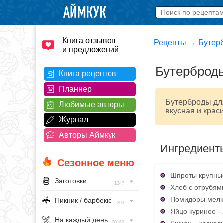
Книга отзывов
Рецепты
→
Бутер
и предложений
Бутерброд
Книга рецептов
Планнер
Бутерброды для
Любимые авторы
вкусная и крас
Журнал
Авторы Аймкук
Ингредиент
Сезонное меню
Шпроты крупные
Заготовки
1347
Хлеб с отрубям
Помидоры мелки
Пикник / барбекю
293
Яйцо куриное - 
На каждый день
Лимон - нескол
20160