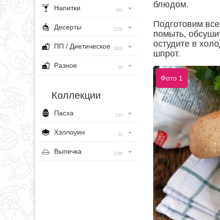
блюдом.
Напитки
491
Подготовим все
Десерты
1256
помыть, обсуши
остудите в холо
ПП / Диетическое
3929
шпрот.
Разное
76
Фото 1
Коллекции
Пасха
237
Хэллоуин
31
Выпечка
1296