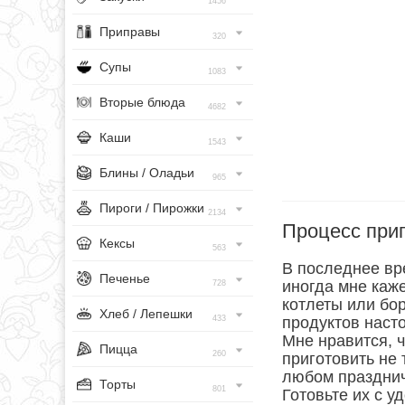
1456
Приправы
320
Супы
1083
Вторые блюда
4682
Каши
1543
Блины / Оладьи
965
Пироги / Пирожки
2134
Процесс при
Кексы
563
В последнее вр
Печенье
иногда мне каже
728
котлеты или бор
Хлеб / Лепешки
433
продуктов наст
Мне нравится, 
Пицца
260
приготовить не 
любом празднич
Торты
801
Готовьте их с у