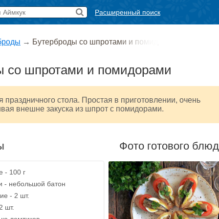
Расширенный поиск
броды
→
Бутерброды со шпротами и помид
ы со шпротами и помидорами
 праздничного стола. Простая в приготовлении, очень
ивая внешне закуска из шпрот с помидорами.
ы
Фото готового блю
 - 100 г
и - небольшой батон
е - 2 шт.
2 шт.
ько ломтиков