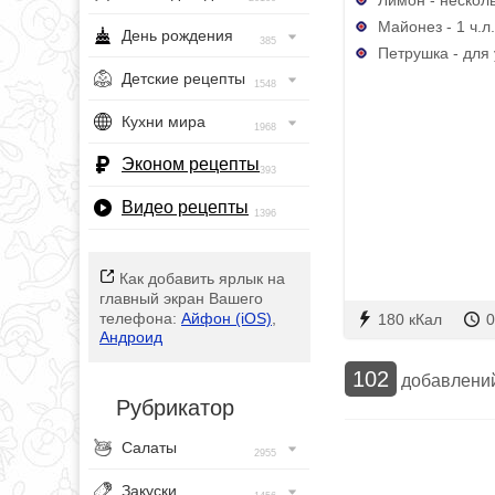
Майонез - 1 ч.л.
День рождения
385
Петрушка - для
Детские рецепты
1548
Кухни мира
1968
Эконом рецепты
393
Видео рецепты
1396
Как добавить ярлык на
главный экран Вашего
телефона:
Айфон (iOS)
,
180 кКал
0
Андроид
102
добавлени
Рубрикатор
Салаты
2955
Закуски