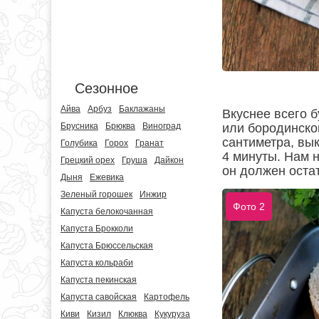
Сезонное
Айва
Арбуз
Баклажаны
Вкуснее всего 
или бородинско
Брусника
Брюква
Виноград
сантиметра, вык
Голубика
Горох
Гранат
4 минуты. Нам н
Грецкий орех
Груша
Дайкон
он должен оста
Дыня
Ежевика
Зеленый горошек
Инжир
Фото 2
Капуста белокочанная
Капуста Брокколи
Капуста Брюссельская
Капуста кольраби
Капуста пекинская
Капуста савойская
Картофель
Киви
Кизил
Клюква
Кукуруза