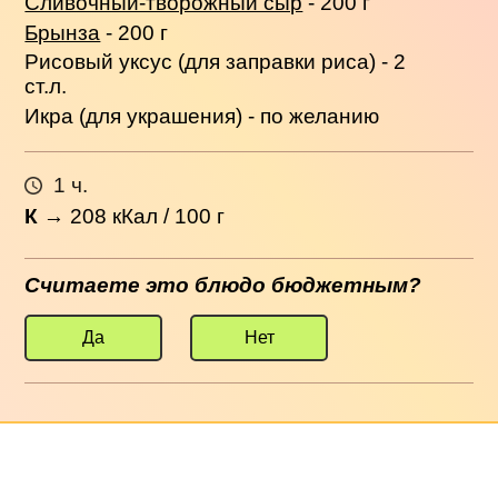
Сливочный-творожный сыр
- 200 г
Брынза
- 200 г
Рисовый уксус (для заправки риса) - 2
ст.л.
Икра (для украшения) - по желанию
1 ч.
К
→
208
кКал / 100 г
Считаете это блюдо бюджетным?
Да
Нет