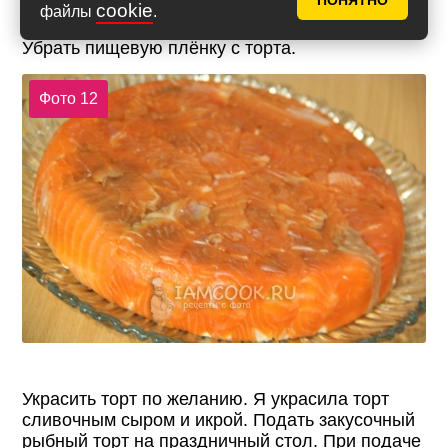
ПОНЯТНО
убрать пищевую плёнку. Перевернуть торт на
cookie
файлы
.
плоскую тарелку, аккуратно снять форму.
Убрать пищевую плёнку с торта.
Фото 12
Украсить торт по желанию. Я украсила торт
сливочным сыром и икрой. Подать закусочный
рыбный торт на праздничный стол. При подаче