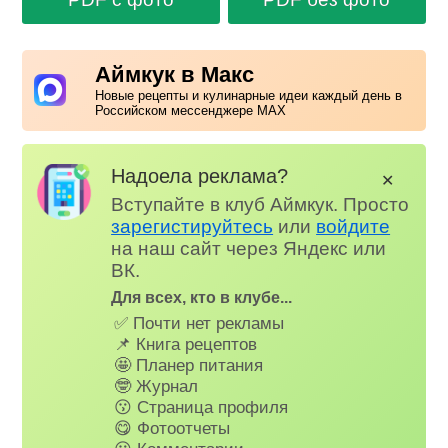
Аймкук в Макс
Новые рецепты и кулинарные идеи каждый день в
Российском мессенджере MAX
Надоела реклама?
✕
Вступайте в клуб Аймкук. Просто
зарегистируйтесь
или
войдите
на наш сайт через Яндекс или
ВК.
Для всех, кто в клубе...
✅ Почти нет рекламы
📌 Книга рецептов
🤩 Планер питания
🤓 Журнал
😗 Страница профиля
😋 Фотоотчеты