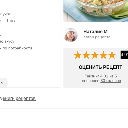
 пучок
 - 1 ст.л.
Наталия М.
.
автор рецепта
по вкусу
- по потребности
4.9
ОЦЕНИТЬ РЕЦЕПТ
Рейтинг
4.91
из
5
на основе
33
голосов
 ч.
 в
книги рецептов