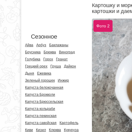
Картошку и мор
картошки и даем
Фото 2
Сезонное
Айва
Арбуз
Баклажаны
Брусника
Брюква
Виноград
Голубика
Горох
Гранат
Грецкий орех
Груша
Дайкон
Дыня
Ежевика
Зеленый горошек
Инжир
Капуста белокочанная
Капуста Брокколи
Капуста Брюссельская
Капуста кольраби
Капуста пекинская
Капуста савойская
Картофель
Киви
Кизил
Клюква
Кукуруза