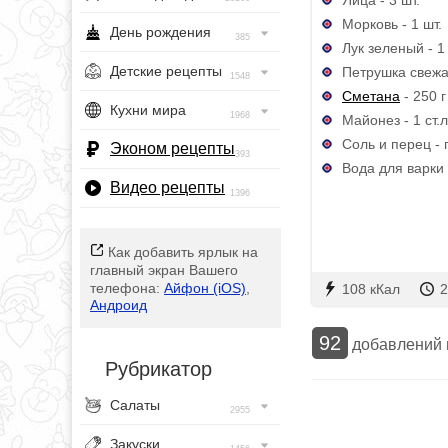
Морковь - 1 шт.
День рождения
385
Лук зеленый - 1
Детские рецепты
Петрушка свежая
1548
Сметана
- 250 г
Кухни мира
1968
Майонез - 1 ст.л
Соль и перец - 
Эконом рецепты
393
Вода для варки 
Видео рецепты
1396
Как добавить ярлык на
главный экран Вашего
телефона:
Айфон (iOS)
,
108 кКал
2
Андроид
92
добавлений
Рубрикатор
Салаты
2955
Закуски