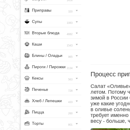
1456
Приправы
320
Супы
1083
Вторые блюда
4682
Каши
1543
Блины / Оладьи
965
Пироги / Пирожки
2134
Процесс при
Кексы
563
Салат «Оливье»
Печенье
летом. Потому ч
728
зимой в России
Хлеб / Лепешки
433
уже какие угодн
в оливье солен
Пицца
260
требует именно
весу - больше, 
Торты
801