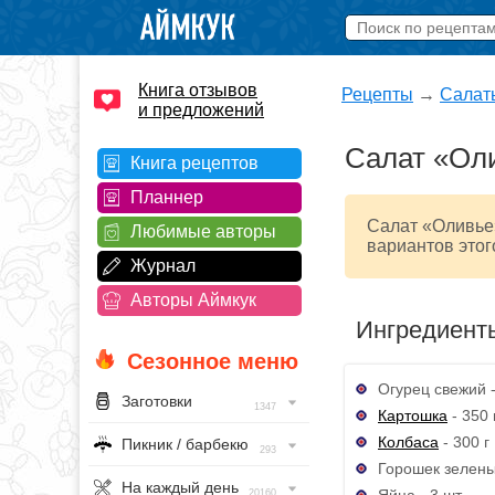
Книга отзывов
Рецепты
→
Салат
и предложений
Салат «Оли
Книга рецептов
Планнер
Салат «Оливье»
Любимые авторы
вариантов этог
Журнал
Авторы Аймкук
Ингредиент
Сезонное меню
Огурец свежий -
Заготовки
1347
Картошка
- 350 
Колбаса
- 300 г
Пикник / барбекю
293
Горошек зелены
На каждый день
Яйца - 3 шт.
20160