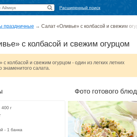
Расширенный поиск
ы праздничные
→
Салат «Оливье» с колбасой и свежим ог
вье» с колбасой и свежим огурцом
 с колбасой и свежим огурцом - один из легких летних
о знаменитого салата.
ы
Фото готового блю
 400 г
г
й - 1 банка