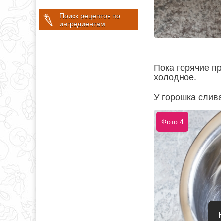
Поиск рецептов по
ингредиентам
Пока горячие п
холодное.
У горошка слив
Фото 4