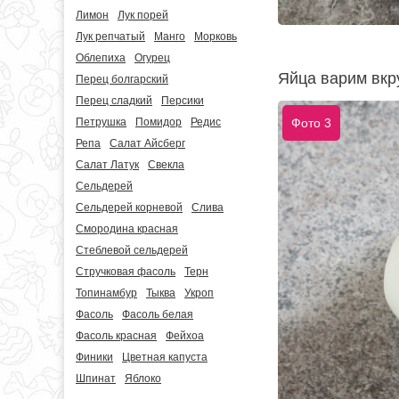
Лимон
Лук порей
Лук репчатый
Манго
Морковь
Облепиха
Огурец
Яйца варим вкру
Перец болгарский
Перец сладкий
Персики
Фото 3
Петрушка
Помидор
Редис
Репа
Салат Айсберг
Салат Латук
Свекла
Сельдерей
Сельдерей корневой
Слива
Смородина красная
Стеблевой сельдерей
Стручковая фасоль
Терн
Топинамбур
Тыква
Укроп
Фасоль
Фасоль белая
Фасоль красная
Фейхоа
Финики
Цветная капуста
Шпинат
Яблоко