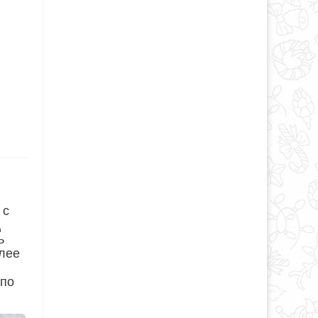
 с
ц
ь
илее
 по