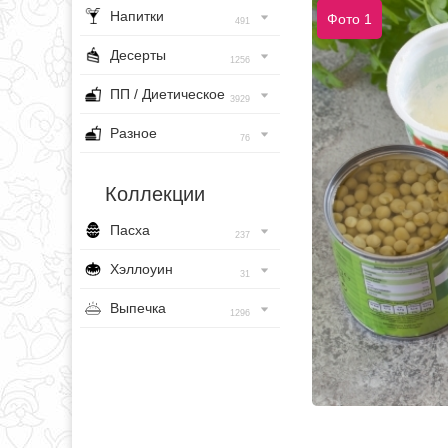
Напитки
Фото 1
491
Десерты
1256
ПП / Диетическое
3929
Разное
76
Коллекции
Пасха
237
Хэллоуин
31
Выпечка
1296