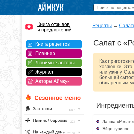
Книга отзывов
Рецепты
→
Салат
и предложений
Салат с «Р
Книга рецептов
Планнер
Как приготовит
Любимые авторы
хозяюшки. Это 
Журнал
или ужину. Сал
большей сытост
Авторы Аймкук
обжаренным мя
Сезонное меню
Ингредиент
Заготовки
1347
Пикник / барбекю
Лапша «Роллтон
293
Яйцо куриное – 
На каждый день
20160