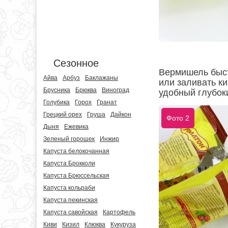
Сезонное
Вермишель быст
Айва
Арбуз
Баклажаны
или заливать ки
Брусника
Брюква
Виноград
удобный глубок
Голубика
Горох
Гранат
Грецкий орех
Груша
Дайкон
Фото 2
Дыня
Ежевика
Зеленый горошек
Инжир
Капуста белокочанная
Капуста Брокколи
Капуста Брюссельская
Капуста кольраби
Капуста пекинская
Капуста савойская
Картофель
Киви
Кизил
Клюква
Кукуруза