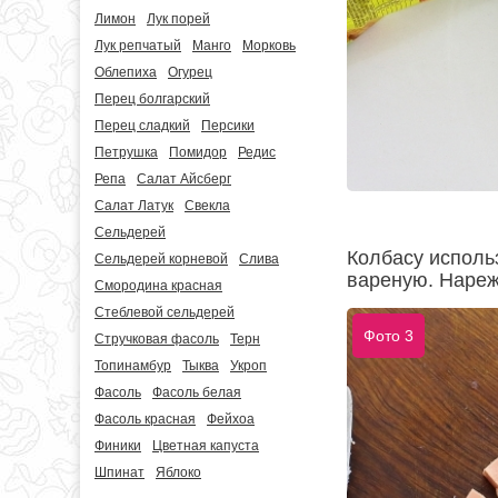
Лимон
Лук порей
Лук репчатый
Манго
Морковь
Облепиха
Огурец
Перец болгарский
Перец сладкий
Персики
Петрушка
Помидор
Редис
Репа
Салат Айсберг
Салат Латук
Свекла
Сельдерей
Колбасу исполь
Сельдерей корневой
Слива
вареную. Нареж
Смородина красная
Стеблевой сельдерей
Фото 3
Стручковая фасоль
Терн
Топинамбур
Тыква
Укроп
Фасоль
Фасоль белая
Фасоль красная
Фейхоа
Финики
Цветная капуста
Шпинат
Яблоко