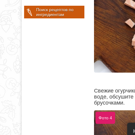
Поиск рецептов по
ингредиентам
Свежие огурчик
воде, обсушите
брусочками.
Фото 4