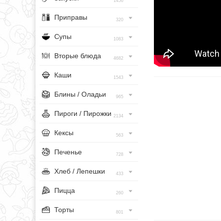
1456
Приправы
320
Супы
1083
Вторые блюда
4682
Каши
1543
Блины / Оладьи
965
Пироги / Пирожки
2134
Кексы
563
Печенье
728
Хлеб / Лепешки
433
Пицца
260
Торты
801