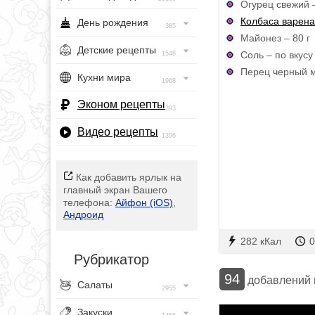
Огурец свежий –
Колбаса варен
День рождения
385
Майонез – 80 г
Детские рецепты
Соль – по вкусу
1548
Перец черный м
Кухни мира
1968
Эконом рецепты
393
Видео рецепты
1396
Как добавить ярлык на
главный экран Вашего
телефона:
Айфон (iOS)
,
Андроид
282 кКал
0
Рубрикатор
94
добавлений
Салаты
2955
Закуски