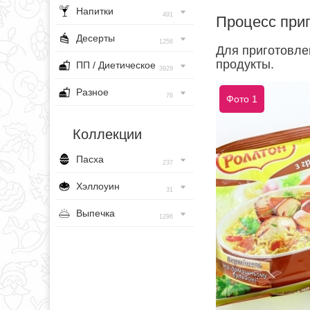
Напитки
491
Процесс при
Десерты
1256
Для приготовле
продукты.
ПП / Диетическое
3929
Разное
76
Фото 1
Коллекции
Пасха
237
Хэллоуин
31
Выпечка
1296