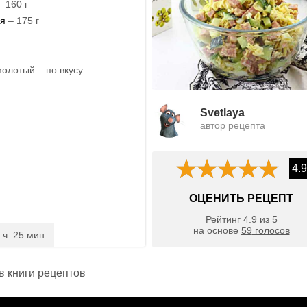
 160 г
ая
– 175 г
олотый – по вкусу
Svetlaya
автор рецепта
4.9
ОЦЕНИТЬ РЕЦЕПТ
Рейтинг
4.9
из
5
на основе
59
голосов
 ч. 25 мин.
 в
книги рецептов