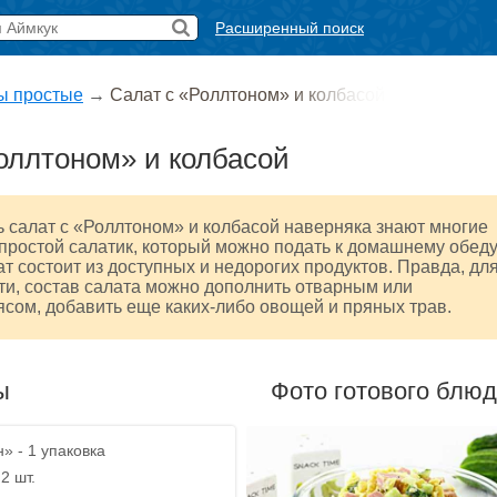
Расширенный поиск
ы простые
→
Салат с «Роллтоном» и колбасой
оллтоном» и колбасой
ь салат с «Роллтоном» и колбасой наверняка знают многие
простой салатик, который можно подать к домашнему обед
ат состоит из доступных и недорогих продуктов. Правда, дл
и, состав салата можно дополнить отварным или
сом, добавить еще каких-либо овощей и пряных трав.
ы
Фото готового блю
» - 1 упаковка
2 шт.