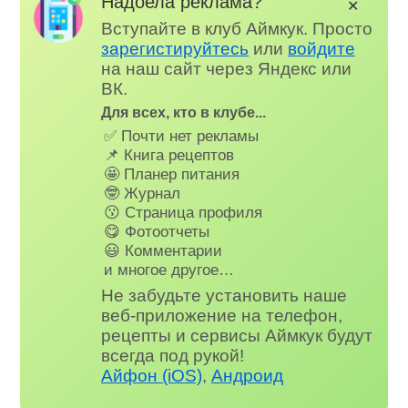
Надоела реклама?
✕
Вступайте в клуб Аймкук. Просто
зарегистируйтесь
или
войдите
на наш сайт через Яндекс или
ВК.
Для всех, кто в клубе...
✅ Почти нет рекламы
📌 Книга рецептов
🤩 Планер питания
🤓 Журнал
😗 Страница профиля
😋 Фотоотчеты
😃 Комментарии
и многое другое…
Не забудьте установить наше
веб-приложение на телефон,
рецепты и сервисы Аймкук будут
всегда под рукой!
Айфон (iOS)
,
Андроид