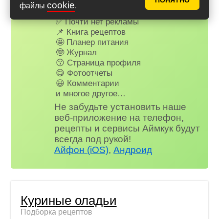
ПОНЯТНО
cookie
файлы
.
Для всех, кто в клубе...
✅ Почти нет рекламы
📌 Книга рецептов
🤩 Планер питания
🤓 Журнал
😗 Страница профиля
😋 Фотоотчеты
😃 Комментарии
и многое другое…
Не забудьте установить наше
веб-приложение на телефон,
рецепты и сервисы Аймкук будут
всегда под рукой!
Айфон (iOS)
,
Андроид
Куриные оладьи
Подборка рецептов