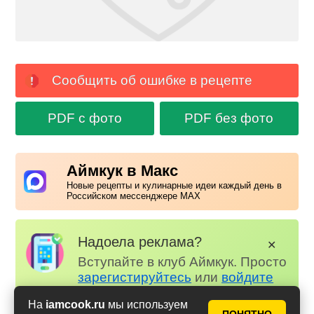
Сообщить об ошибке в рецепте
PDF с фото
PDF без фото
Аймкук в Макс
Новые рецепты и кулинарные идеи каждый день в
Российском мессенджере MAX
Надоела реклама?
✕
Вступайте в клуб Аймкук. Просто
зарегистируйтесь
или
войдите
на наш сайт через Яндекс или
На
iamcook.ru
мы используем
ВК.