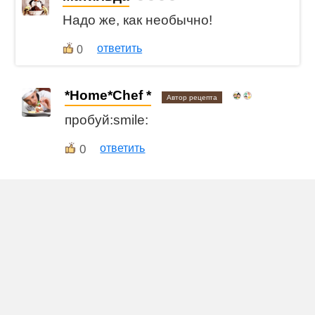
Надо же, как необычно!
ответить
0
*Home*Chef *
Автор рецепта
пробуй:smile:
0
ответить