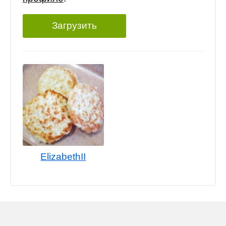
Загрузить
ElizabethII