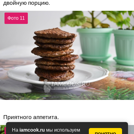
двойную порцию.
Фото 11
Приятного аппетита.
На
iamcook.ru
мы используем
Фото 12