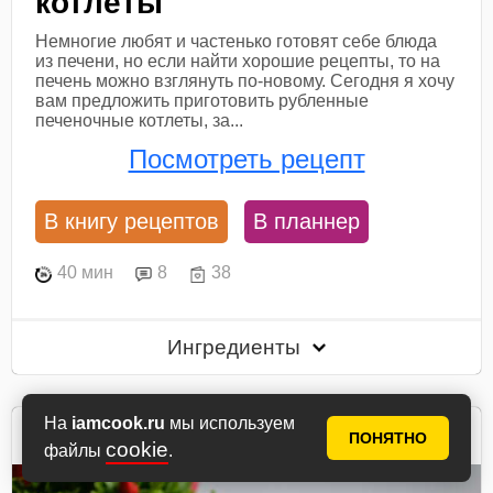
котлеты
Немногие любят и частенько готовят себе блюда
из печени, но если найти хорошие рецепты, то на
печень можно взглянуть по-новому. Сегодня я хочу
вам предложить приготовить рубленные
печеночные котлеты, за...
Посмотреть рецепт
В книгу рецептов
В планнер
40 мин
8
38
Ингредиенты
На
iamcook.ru
мы используем
Ксюша
ПОНЯТНО
cookie
автор рецепта
файлы
.