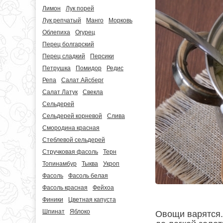
Лимон
Лук порей
Лук репчатый
Манго
Морковь
Облепиха
Огурец
Перец болгарский
Перец сладкий
Персики
Петрушка
Помидор
Редис
Репа
Салат Айсберг
Салат Латук
Свекла
Сельдерей
Сельдерей корневой
Слива
Смородина красная
Стеблевой сельдерей
Стручковая фасоль
Терн
Топинамбур
Тыква
Укроп
Фасоль
Фасоль белая
Фасоль красная
Фейхоа
Финики
Цветная капуста
Шпинат
Яблоко
Овощи варятся.