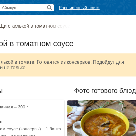
Расширенный поиск
Щи с килькой в томатном соусе
ой в томатном соусе
илькой в томате. Готовятся из консервов. Подойдут для
и не только.
ы
Фото готового блю
чанная – 300 г
т.
ом соусе (консервы) – 1 банка
упа – по желанию