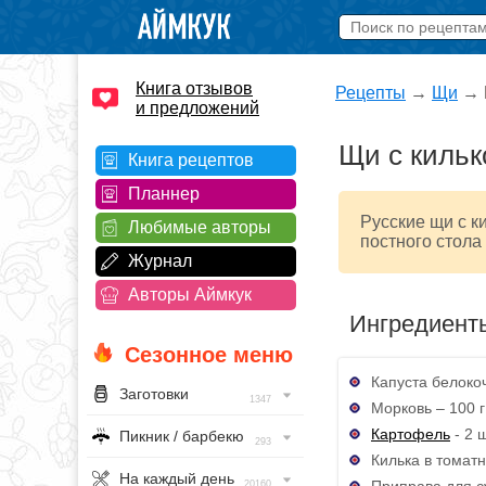
Книга отзывов
Рецепты
→
Щи
→
и предложений
Щи с кильк
Книга рецептов
Планнер
Русские щи с к
Любимые авторы
постного стола 
Журнал
Авторы Аймкук
Ингредиент
Сезонное меню
Капуста белоко
Заготовки
1347
Морковь – 100 г
Картофель
- 2 ш
Пикник / барбекю
293
Килька в томатн
На каждый день
Приправа для с
20160