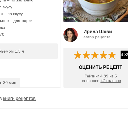
о вкусу
я – по вкусу
ьное – для жарки
ика
Ирина Шеви
70 г
автор рецепта
бъемом 1,5 л
4.8
ОЦЕНИТЬ РЕЦЕПТ
Рейтинг
4.89
из
5
на основе
47
голосов
ч. 30 мин.
 в
книги рецептов