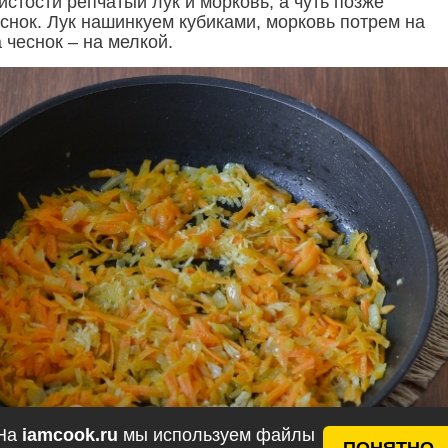
истости репчатый лук и морковь, а чуть позже
снок. Лук нашинкуем кубиками, морковь потрем на
а чеснок – на мелкой.
На
iamcook.ru
мы используем файлы
ПОНЯТНО