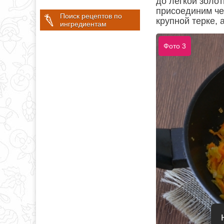
до легкой золот
присоединим че
Поиск рецептов по
крупной терке, 
ингредиентам
Фото 3