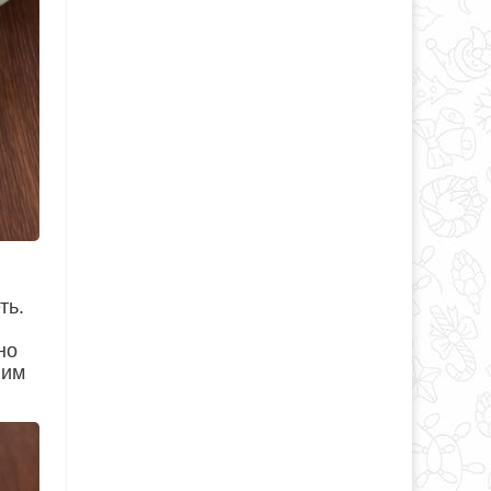
ть.
но
лим