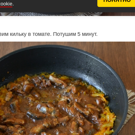
.
cookie
им кильку в томате. Потушим 5 минут.