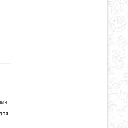
ими
 для