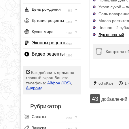
Укроп сухой – п
День рождения
385
Соль поваренна
Детские рецепты
Масло растител
1548
Чеснок – 2 зубч
Кухни мира
1968
Лук репчатый
– 
Эконом рецепты
393
Кастрюля о
Видео рецепты
1396
Как добавить ярлык на
главный экран Вашего
телефона:
Айфон (iOS)
,
63 кКал
1 
Андроид
43
добавлений
Рубрикатор
Салаты
2955
Закуски