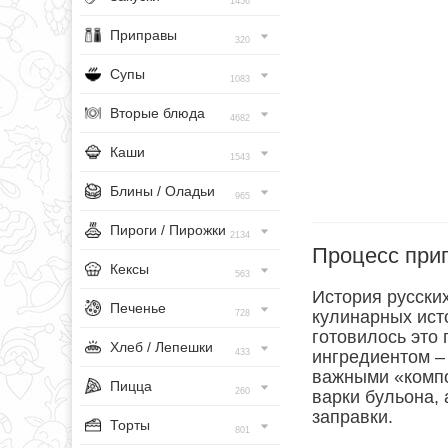
1456
Приправы
320
Супы
1083
Вторые блюда
4682
Каши
1543
Блины / Оладьи
965
Пироги / Пирожки
2134
Процесс при
Кексы
563
История русски
Печенье
кулинарных исто
728
готовилось это
Хлеб / Лепешки
433
ингредиентом –
важными «компо
Пицца
260
варки бульона, 
заправки.
Торты
801