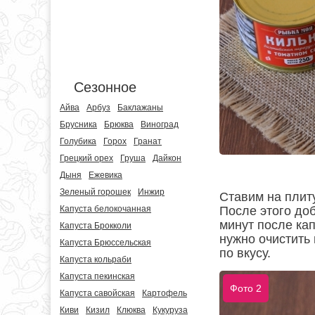
Сезонное
Айва
Арбуз
Баклажаны
Брусника
Брюква
Виноград
Голубика
Горох
Гранат
Грецкий орех
Груша
Дайкон
Дыня
Ежевика
Зеленый горошек
Инжир
Ставим на плит
После этого до
Капуста белокочанная
минут после ка
Капуста Брокколи
нужно очистить 
Капуста Брюссельская
по вкусу.
Капуста кольраби
Капуста пекинская
Фото 2
Капуста савойская
Картофель
Киви
Кизил
Клюква
Кукуруза