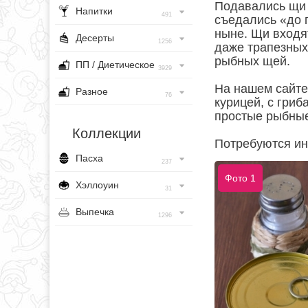
Подавались щи 
Напитки
491
съедались «до п
ныне. Щи входя
Десерты
1256
даже трапезных
рыбных щей.
ПП / Диетическое
3929
На нашем сайте
Разное
76
курицей, с гриб
простые рыбные
Коллекции
Потребуются ин
Пасха
237
Фото 1
Хэллоуин
31
Выпечка
1296