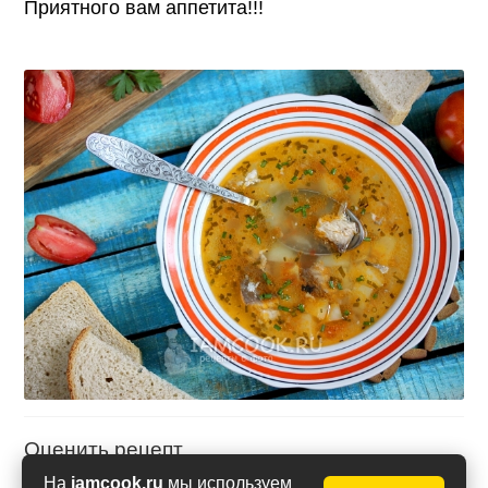
Приятного вам аппетита!!!
Оценить рецепт
На
iamcook.ru
мы используем