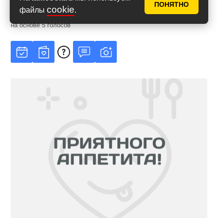
ПОНЯТНО
cookie
файлы
.
Рейтинг
4.8
из
5
на основе
5
голосов